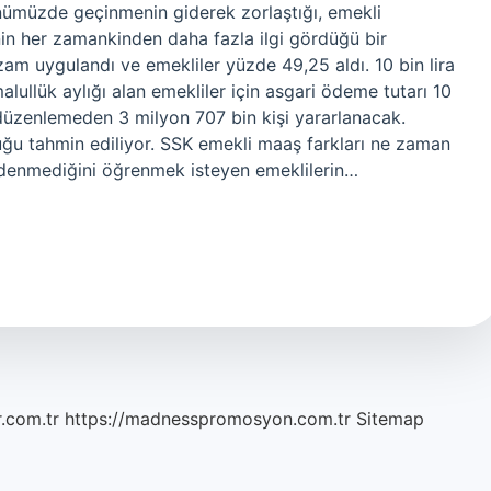
ümüzde geçinmenin giderek zorlaştığı, emekli
nin her zamankinden daha fazla ilgi gördüğü bir
am uygulandı ve emekliler yüzde 49,25 aldı. 10 bin lira
lullük aylığı alan emekliler için asgari ödeme tutarı 10
u düzenlemeden 3 milyon 707 bin kişi yararlanacak.
duğu tahmin ediliyor. SSK emekli maaş farkları ne zaman
denmediğini öğrenmek isteyen emeklilerin…
r.com.tr
https://madnesspromosyon.com.tr
Sitemap