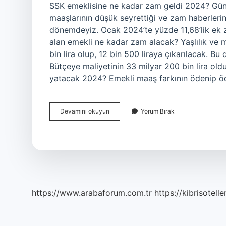
SSK emeklisine ne kadar zam geldi 2024? Gün
maaşlarının düşük seyrettiği ve zam haberleri
dönemdeyiz. Ocak 2024’te yüzde 11,68’lik ek z
alan emekli ne kadar zam alacak? Yaşlılık ve ma
bin lira olup, 12 bin 500 liraya çıkarılacak. B
Bütçeye maliyetinin 33 milyar 200 bin lira ol
yatacak 2024? Emekli maaş farkının ödenip ö
Ssk
Devamını okuyun
Yorum Bırak
Emekliler
Ne
Kadar
Zam
Alacak
https://www.arabaforum.com.tr
https://kibrisotelle