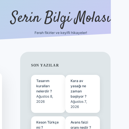
Serin Bilgi Molası
Ferah fikirler ve keyifli hikayeler!
tulipbet sitesi
tulip
SIDEBAR
SON YAZILAR
Tasarım
Kara av
kuralları
yasağı ne
nelerdir ?
zaman
Ağustos 8,
başlıyor ?
2026
Ağustos 7,
2026
Keson Türkçe
Avans faizi
mi ?
oranı nedir ?