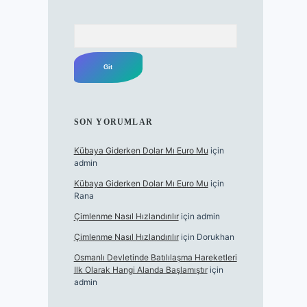
Arama
SON YORUMLAR
Kübaya Giderken Dolar Mı Euro Mu
için
admin
Kübaya Giderken Dolar Mı Euro Mu
için
Rana
Çimlenme Nasıl Hızlandırılır
için
admin
Çimlenme Nasıl Hızlandırılır
için
Dorukhan
Osmanlı Devletinde Batılılaşma Hareketleri
Ilk Olarak Hangi Alanda Başlamıştır
için
admin