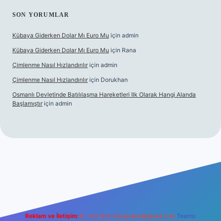
SON YORUMLAR
Kübaya Giderken Dolar Mı Euro Mu
için
admin
Kübaya Giderken Dolar Mı Euro Mu
için
Rana
Çimlenme Nasıl Hızlandırılır
için
admin
Çimlenme Nasıl Hızlandırılır
için
Dorukhan
Osmanlı Devletinde Batılılaşma Hareketleri Ilk Olarak Hangi Alanda
Başlamıştır
için
admin
sitesi
tulipbett.net
Reklam ve İletişim:
E-mail:
backlinkpaneli@gmail.com
Teams: