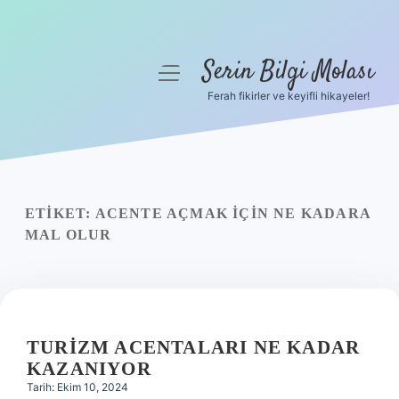
Serin Bilgi Molası
menüyü
aç
Ferah fikirler ve keyifli hikayeler!
Anasayfa
Gizlilik Politikası
Yasal Uyarı
ETIKET:
ACENTE AÇMAK IÇIN NE KADARA
MAL OLUR
Hakkımızda
TURIZM ACENTALARI NE KADAR
KAZANIYOR
Tarih: Ekim 10, 2024