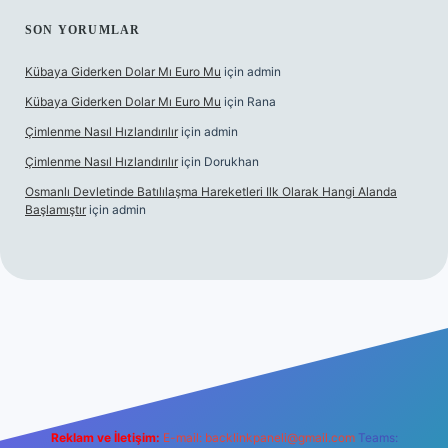
SON YORUMLAR
Kübaya Giderken Dolar Mı Euro Mu
için
admin
Kübaya Giderken Dolar Mı Euro Mu
için
Rana
Çimlenme Nasıl Hızlandırılır
için
admin
Çimlenme Nasıl Hızlandırılır
için
Dorukhan
Osmanlı Devletinde Batılılaşma Hareketleri Ilk Olarak Hangi Alanda
Başlamıştır
için
admin
sitesi
tulipbett.net
Reklam ve İletişim:
E-mail:
backlinkpaneli@gmail.com
Teams: