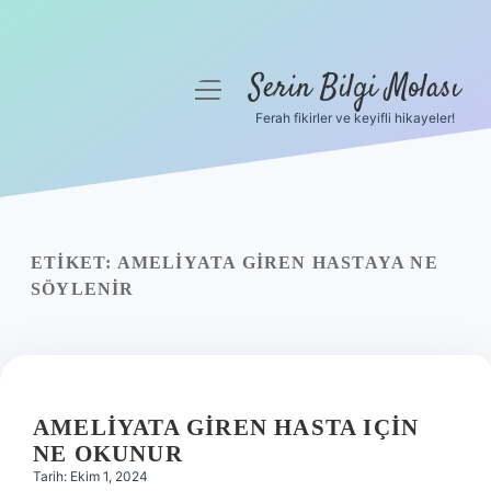
Serin Bilgi Molası
menüyü
aç
Ferah fikirler ve keyifli hikayeler!
Anasayfa
Gizlilik Politikası
Yasal Uyarı
ETIKET:
AMELIYATA GIREN HASTAYA NE
SÖYLENIR
Hakkımızda
AMELIYATA GIREN HASTA IÇIN
NE OKUNUR
Tarih: Ekim 1, 2024