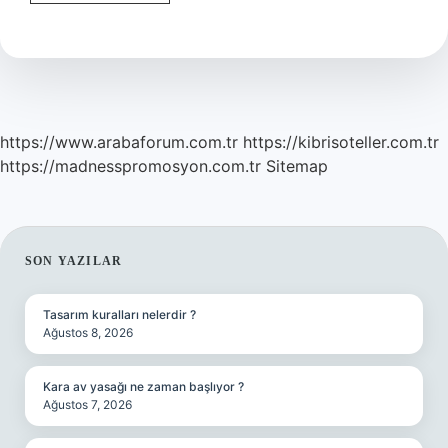
Giren
Hasta
Için
Ne
Okunur
https://www.arabaforum.com.tr
https://kibrisoteller.com.tr
https://madnesspromosyon.com.tr
Sitemap
SIDEBAR
SON YAZILAR
Tasarım kuralları nelerdir ?
Ağustos 8, 2026
Kara av yasağı ne zaman başlıyor ?
Ağustos 7, 2026