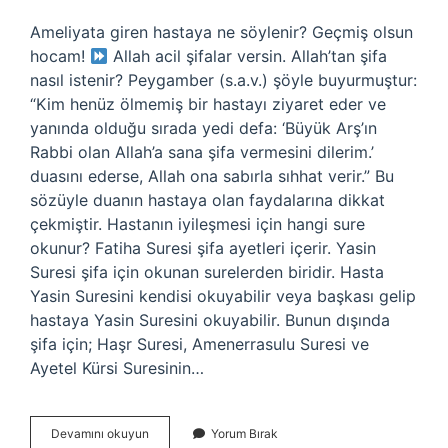
Ameliyata giren hastaya ne söylenir? Geçmiş olsun
hocam!
Allah acil şifalar versin. Allah’tan şifa
nasıl istenir? Peygamber (s.a.v.) şöyle buyurmuştur:
“Kim henüz ölmemiş bir hastayı ziyaret eder ve
yanında olduğu sırada yedi defa: ‘Büyük Arş’ın
Rabbi olan Allah’a sana şifa vermesini dilerim.’
duasını ederse, Allah ona sabırla sıhhat verir.” Bu
sözüyle duanın hastaya olan faydalarına dikkat
çekmiştir. Hastanın iyileşmesi için hangi sure
okunur? Fatiha Suresi şifa ayetleri içerir. Yasin
Suresi şifa için okunan surelerden biridir. Hasta
Yasin Suresini kendisi okuyabilir veya başkası gelip
hastaya Yasin Suresini okuyabilir. Bunun dışında
şifa için; Haşr Suresi, Amenerrasulu Suresi ve
Ayetel Kürsi Suresinin…
Ameliyata
Devamını okuyun
Yorum Bırak