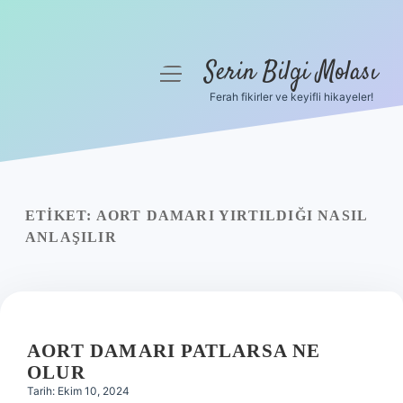
Serin Bilgi Molası
menüyü
aç
Ferah fikirler ve keyifli hikayeler!
Anasayfa
Gizlilik Politikası
Yasal Uyarı
ETIKET:
AORT DAMARI YIRTILDIĞI NASIL
ANLAŞILIR
Hakkımızda
AORT DAMARI PATLARSA NE
OLUR
Tarih: Ekim 10, 2024