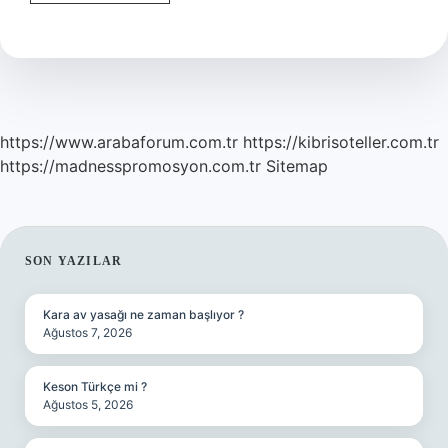
Damarı
Patlarsa
Ne
Olur
https://www.arabaforum.com.tr
https://kibrisoteller.com.tr
https://madnesspromosyon.com.tr
Sitemap
SIDEBAR
SON YAZILAR
Kara av yasağı ne zaman başlıyor ?
Ağustos 7, 2026
Keson Türkçe mi ?
Ağustos 5, 2026