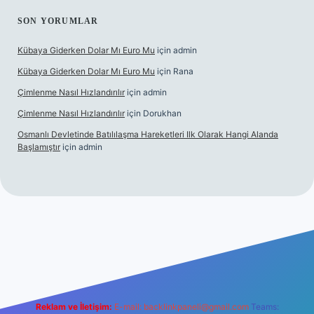
SON YORUMLAR
Kübaya Giderken Dolar Mı Euro Mu
için
admin
Kübaya Giderken Dolar Mı Euro Mu
için
Rana
Çimlenme Nasıl Hızlandırılır
için
admin
Çimlenme Nasıl Hızlandırılır
için
Dorukhan
Osmanlı Devletinde Batılılaşma Hareketleri Ilk Olarak Hangi Alanda
Başlamıştır
için
admin
itesi
tulipbett.net
Reklam ve İletişim:
E-mail:
backlinkpaneli@gmail.com
Teams: