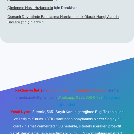
Çimlenme Nasıl Hızlandırılır
için
Dorukhan
Osmanlı Devletinde Batılılaşma Hareketleri Ilk Olarak Hangi Alanda
Başlamıştır
için
admin
tesi
tulipbett.net
Reklam ve İletişim:
E-mail:
backlinkpaneli@gmail.com
Teams:
forumhizmeti@gmail.com
Whatsapp: 0262 606 0 726
Telegram:
@karabul
Yasal Uyarı:
Sitemiz, 5651 Sayılı Kanun gereğince Bilgi Teknolojileri
ve İletişim Kurumu (BTK) tarafından onaylanmış bir Yer Sağlayıcı
olarak hizmet vermektedir. Bu nedenle, sitedeki içerikleri proaktif
olarak denetleme veya araştırma yükümlülüğümüz bulunmamaktadır.