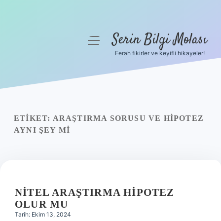
Serin Bilgi Molası
menüyü
aç
Ferah fikirler ve keyifli hikayeler!
Anasayfa
Gizlilik Politikası
Yasal Uyarı
ETIKET:
ARAŞTIRMA SORUSU VE HIPOTEZ
AYNI ŞEY MI
Hakkımızda
NITEL ARAŞTIRMA HIPOTEZ
OLUR MU
Tarih: Ekim 13, 2024