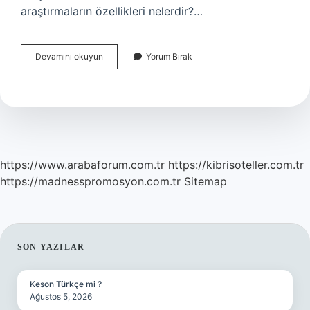
araştırmaların özellikleri nelerdir?…
Nitel
Devamını okuyun
Yorum Bırak
Araştırma
Hipotez
Olur
Mu
https://www.arabaforum.com.tr
https://kibrisoteller.com.tr
https://madnesspromosyon.com.tr
Sitemap
SIDEBAR
SON YAZILAR
Keson Türkçe mi ?
Ağustos 5, 2026