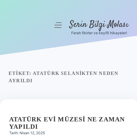
Serin Bilgi Molası
menüyü
aç
Ferah fikirler ve keyifli hikayeler!
Anasayfa
Gizlilik Politikası
Yasal Uyarı
ETIKET:
ATATÜRK SELANIKTEN NEDEN
AYRILDI
Hakkımızda
ATATÜRK EVI MÜZESI NE ZAMAN
YAPILDI
Tarih: Nisan 12, 2025