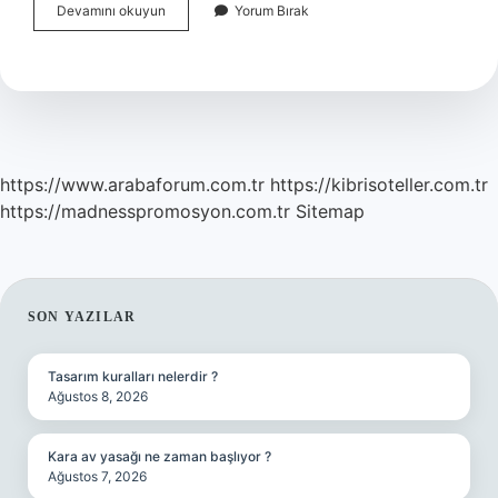
Atatürk
Devamını okuyun
Yorum Bırak
Evi
Müzesi
Ne
Zaman
Yapıldı
https://www.arabaforum.com.tr
https://kibrisoteller.com.tr
https://madnesspromosyon.com.tr
Sitemap
SIDEBAR
SON YAZILAR
Tasarım kuralları nelerdir ?
Ağustos 8, 2026
Kara av yasağı ne zaman başlıyor ?
Ağustos 7, 2026