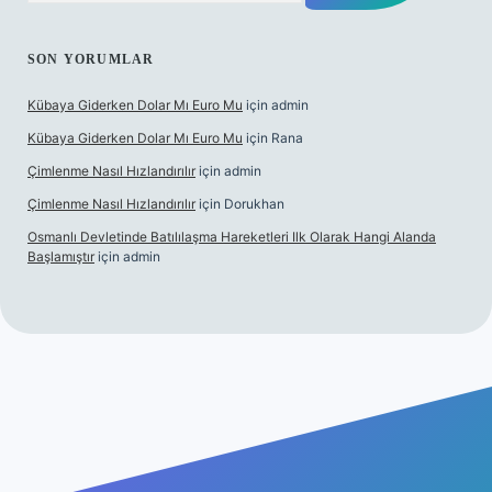
SON YORUMLAR
Kübaya Giderken Dolar Mı Euro Mu
için
admin
Kübaya Giderken Dolar Mı Euro Mu
için
Rana
Çimlenme Nasıl Hızlandırılır
için
admin
Çimlenme Nasıl Hızlandırılır
için
Dorukhan
Osmanlı Devletinde Batılılaşma Hareketleri Ilk Olarak Hangi Alanda
Başlamıştır
için
admin
itesi
tulipbett.net