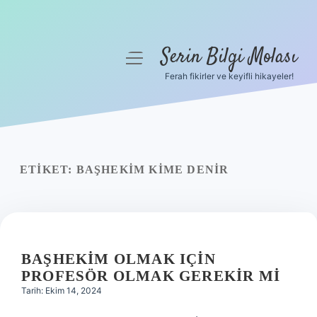
Serin Bilgi Molası
menüyü
aç
Ferah fikirler ve keyifli hikayeler!
Anasayfa
Gizlilik Politikası
Yasal Uyarı
ETIKET:
BAŞHEKIM KIME DENIR
Hakkımızda
BAŞHEKIM OLMAK IÇIN
PROFESÖR OLMAK GEREKIR MI
Tarih: Ekim 14, 2024