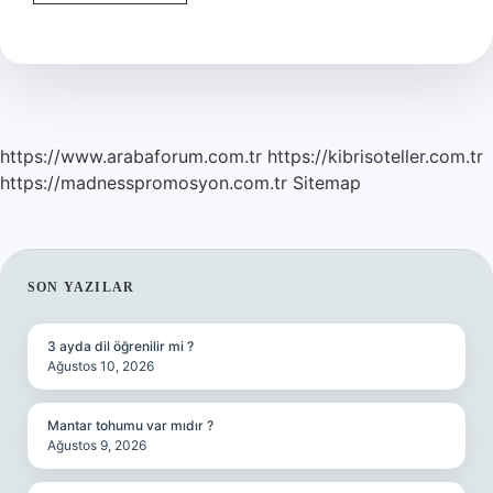
Olmak
Için
Profesör
Olmak
Gerekir
Mi
https://www.arabaforum.com.tr
https://kibrisoteller.com.tr
https://madnesspromosyon.com.tr
Sitemap
SIDEBAR
SON YAZILAR
3 ayda dil öğrenilir mi ?
Ağustos 10, 2026
Mantar tohumu var mıdır ?
Ağustos 9, 2026