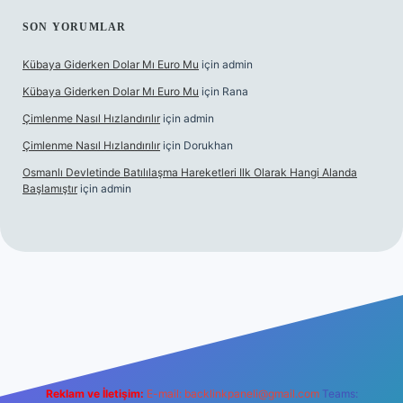
SON YORUMLAR
Kübaya Giderken Dolar Mı Euro Mu
için
admin
Kübaya Giderken Dolar Mı Euro Mu
için
Rana
Çimlenme Nasıl Hızlandırılır
için
admin
Çimlenme Nasıl Hızlandırılır
için
Dorukhan
Osmanlı Devletinde Batılılaşma Hareketleri Ilk Olarak Hangi Alanda
Başlamıştır
için
admin
itesi
tulipbett.net
Reklam ve İletişim:
E-mail:
backlinkpaneli@gmail.com
Teams: