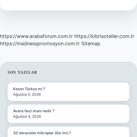
Sıfatı
Mı
https://www.arabaforum.com.tr
https://kibrisoteller.com.tr
https://madnesspromosyon.com.tr
Sitemap
SIDEBAR
SON YAZILAR
Keson Türkçe mi ?
Ağustos 5, 2026
Avans faizi oranı nedir ?
Ağustos 4, 2026
30 derecede mikroplar ölür mü ?