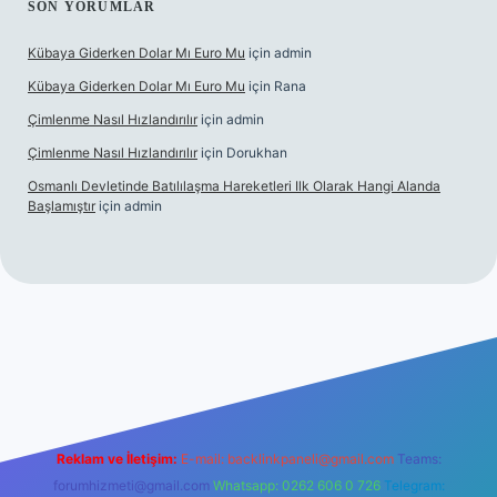
SON YORUMLAR
Kübaya Giderken Dolar Mı Euro Mu
için
admin
Kübaya Giderken Dolar Mı Euro Mu
için
Rana
Çimlenme Nasıl Hızlandırılır
için
admin
Çimlenme Nasıl Hızlandırılır
için
Dorukhan
Osmanlı Devletinde Batılılaşma Hareketleri Ilk Olarak Hangi Alanda
Başlamıştır
için
admin
bet sitesi
tulipbett.net
Reklam ve İletişim:
E-mail:
backlinkpaneli@gmail.com
Teams:
forumhizmeti@gmail.com
Whatsapp: 0262 606 0 726
Telegram: