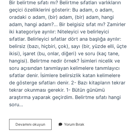
Bir belirtme sıfatı mı? Belirtme sıfatları varlıkların
geçici özelliklerini gösterir: Bu adam, o adam,
oradaki o adam, (bir) adam, (bir) adam, hangi
adam, hangi adam?… Bir belgisiz sıfat mı? Zamirler
iki kategoriye ayrılır: Niteleyici ve belirleyici
sıfatlar. Belirleyici sıfatlar dört ana başlığa ayrılır:
belirsiz (bazı, hiçbiri, çok), sayı (bir, yüzde elli, üçte
ikisi), işaret (bu, onlar, diğeri) ve soru (kaç tane,
hangisi). Belirtme nedir örnek? İsimleri nicelik ve
soru açısından tanımlayan kelimelere tanımlayıcı
sıfatlar denir. İsimlere belirsizlik katan kelimelere
de gösterge sıfatları denir. 2- Bazı kitapların tekrar
tekrar okunması gerekir. 1- Bütün günümü
araştırma yaparak geçirdim. Belirtme sıfatı hangi
soru…
Bir
Devamını okuyun
Yorum Bırak
Kelimesi
Belirtme