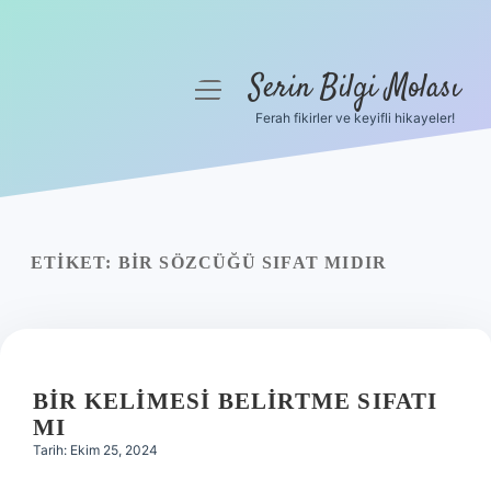
Serin Bilgi Molası
menüyü
aç
Ferah fikirler ve keyifli hikayeler!
Anasayfa
Gizlilik Politikası
Yasal Uyarı
ETIKET:
BIR SÖZCÜĞÜ SIFAT MIDIR
Hakkımızda
BIR KELIMESI BELIRTME SIFATI
MI
Tarih: Ekim 25, 2024