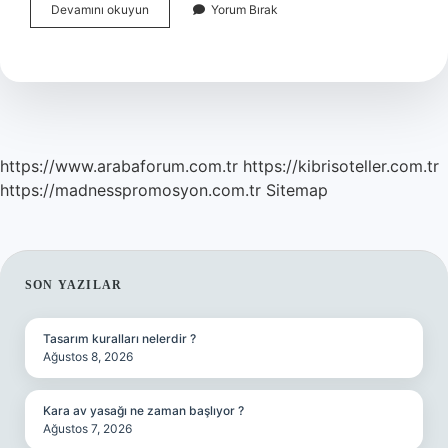
Bonus
Devamını okuyun
Yorum Bırak
Para
Çekilir
Mi
https://www.arabaforum.com.tr
https://kibrisoteller.com.tr
https://madnesspromosyon.com.tr
Sitemap
SIDEBAR
SON YAZILAR
Tasarım kuralları nelerdir ?
Ağustos 8, 2026
Kara av yasağı ne zaman başlıyor ?
Ağustos 7, 2026