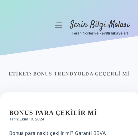
Serin Bilgi Molası
menüyü
aç
Ferah fikirler ve keyifli hikayeler!
Anasayfa
Gizlilik Politikası
Yasal Uyarı
ETIKET:
BONUS TRENDYOLDA GEÇERLI MI
Hakkımızda
BONUS PARA ÇEKILIR MI
Tarih: Ekim 10, 2024
Bonus para nakit çekilir mi? Garanti BBVA