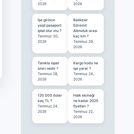
2026
2026
İşe girince
Balıkesir
yeşil pasaport
Edremit
iptal olur mu ?
Altınoluk arası
Temmuz 30,
kaç km ?
2026
Temmuz 29,
2026
Tanıkla ispat
Kargo kodu ne
sınırı nedir ?
işe yarar ?
Temmuz 28,
Temmuz 24,
2026
2026
120 000 dolar
Halk ekmeği
kaç TL ?
ne kadar 2025
Temmuz 24,
fiyatları ?
2026
Temmuz 22,
2026