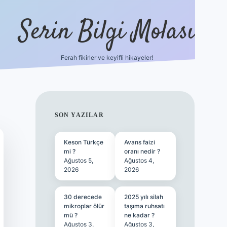
Serin Bilgi Molası
Ferah fikirler ve keyifli hikayeler!
tulipbet sitesi
tulipb
SIDEBAR
SON YAZILAR
Keson Türkçe
Avans faizi
mi ?
oranı nedir ?
Ağustos 5,
Ağustos 4,
2026
2026
30 derecede
2025 yılı silah
mikroplar ölür
taşıma ruhsatı
mü ?
ne kadar ?
Ağustos 3,
Ağustos 3,