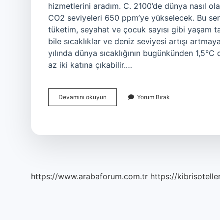
hizmetlerini aradım. C. 2100’de dünya nasıl o
CO2 seviyeleri 650 ppm’ye yükselecek. Bu sen
tüketim, seyahat ve çocuk sayısı gibi yaşam ta
bile sıcaklıklar ve deniz seviyesi artışı artma
yılında dünya sıcaklığının bugünkünden 1,5°C da
az iki katına çıkabilir.…
2100
Devamını okuyun
Yorum Bırak
A
Mı
2100
E
Mi
https://www.arabaforum.com.tr
https://kibrisotelle