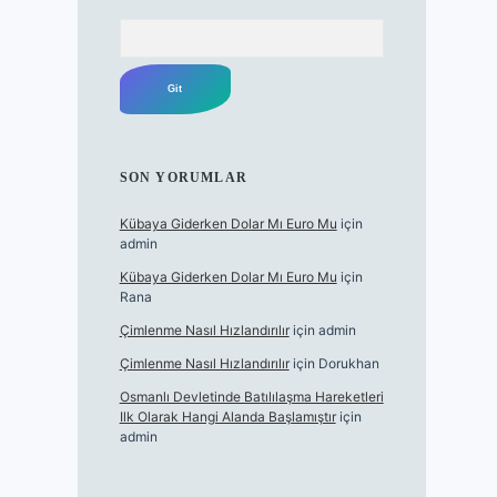
Arama
SON YORUMLAR
Kübaya Giderken Dolar Mı Euro Mu
için
admin
Kübaya Giderken Dolar Mı Euro Mu
için
Rana
Çimlenme Nasıl Hızlandırılır
için
admin
Çimlenme Nasıl Hızlandırılır
için
Dorukhan
Osmanlı Devletinde Batılılaşma Hareketleri
Ilk Olarak Hangi Alanda Başlamıştır
için
admin