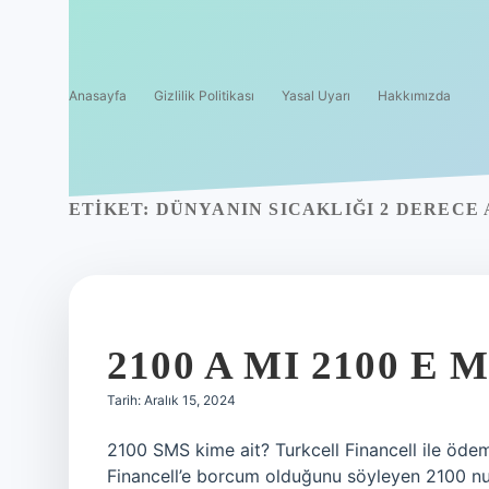
Anasayfa
Gizlilik Politikası
Yasal Uyarı
Hakkımızda
ETIKET:
DÜNYANIN SICAKLIĞI 2 DERECE
2100 A MI 2100 E M
Tarih: Aralık 15, 2024
2100 SMS kime ait? Turkcell Financell ile öde
Financell’e borcum olduğunu söyleyen 2100 