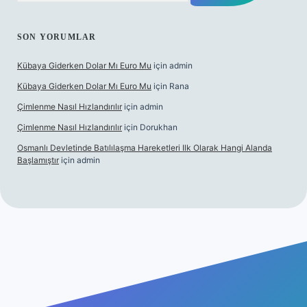
SON YORUMLAR
Kübaya Giderken Dolar Mı Euro Mu
için
admin
Kübaya Giderken Dolar Mı Euro Mu
için
Rana
Çimlenme Nasıl Hızlandırılır
için
admin
Çimlenme Nasıl Hızlandırılır
için
Dorukhan
Osmanlı Devletinde Batılılaşma Hareketleri Ilk Olarak Hangi Alanda
Başlamıştır
için
admin
tulipbet sitesi
tulipbett.net