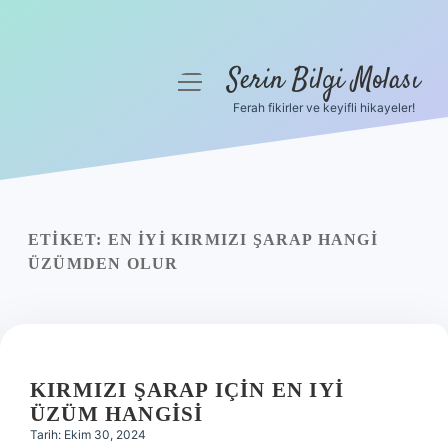
Serin Bilgi Molası
menüyü
aç
Ferah fikirler ve keyifli hikayeler!
Anasayfa
Gizlilik Politikası
Yasal Uyarı
ETIKET:
EN IYI KIRMIZI ŞARAP HANGI
ÜZÜMDEN OLUR
Hakkımızda
KIRMIZI ŞARAP IÇIN EN IYI
ÜZÜM HANGISI
Tarih: Ekim 30, 2024