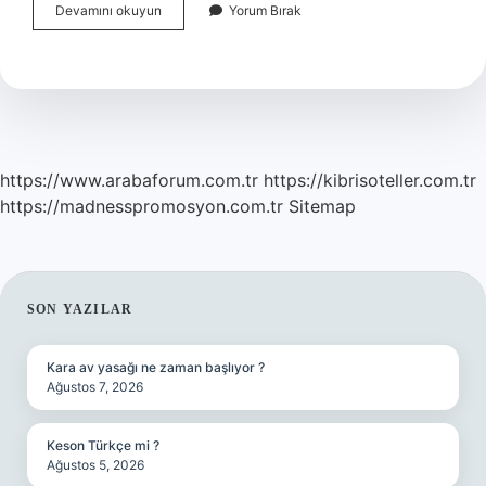
Kırmızı
Devamını okuyun
Yorum Bırak
Şarap
Için
En
Iyi
Üzüm
Hangisi
https://www.arabaforum.com.tr
https://kibrisoteller.com.tr
https://madnesspromosyon.com.tr
Sitemap
SIDEBAR
SON YAZILAR
Kara av yasağı ne zaman başlıyor ?
Ağustos 7, 2026
Keson Türkçe mi ?
Ağustos 5, 2026