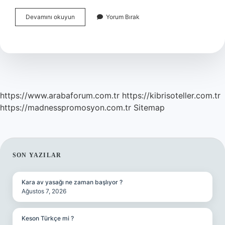
Europass
Devamını okuyun
Yorum Bırak
Belgesi
Ile
Neler
Yapılabilir
https://www.arabaforum.com.tr
https://kibrisoteller.com.tr
https://madnesspromosyon.com.tr
Sitemap
SIDEBAR
SON YAZILAR
Kara av yasağı ne zaman başlıyor ?
Ağustos 7, 2026
Keson Türkçe mi ?