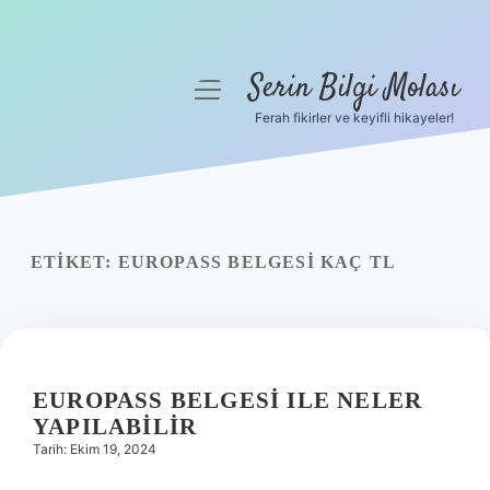
Serin Bilgi Molası
menüyü
aç
Ferah fikirler ve keyifli hikayeler!
Anasayfa
Gizlilik Politikası
Yasal Uyarı
ETIKET:
EUROPASS BELGESI KAÇ TL
Hakkımızda
EUROPASS BELGESI ILE NELER
YAPILABILIR
Tarih: Ekim 19, 2024