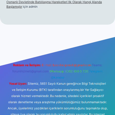
Osmanlı Devletinde Batılılaşma Hareketleri Ilk Olarak Hangi Alanda
Başlamıştır
için
admin
tesi
tulipbett.net
Reklam ve İletişim:
E-mail:
backlinkpaneli@gmail.com
Teams:
forumhizmeti@gmail.com
Whatsapp: 0262 606 0 726
Telegram:
@karabul
Yasal Uyarı:
Sitemiz, 5651 Sayılı Kanun gereğince Bilgi Teknolojileri
ve İletişim Kurumu (BTK) tarafından onaylanmış bir Yer Sağlayıcı
olarak hizmet vermektedir. Bu nedenle, sitedeki içerikleri proaktif
olarak denetleme veya araştırma yükümlülüğümüz bulunmamaktadır.
Ancak, üyelerimiz yazdıkları içeriklerin sorumluluğunu taşımakta olup,
siteye üye olarak bu sorumluluğu kabul etmiş sayılırlar. Bu internet