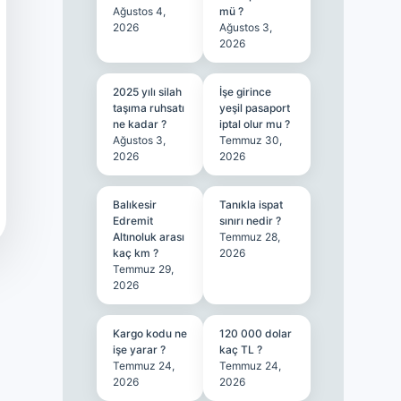
Ağustos 4,
mü ?
2026
Ağustos 3,
2026
2025 yılı silah
İşe girince
taşıma ruhsatı
yeşil pasaport
ne kadar ?
iptal olur mu ?
Ağustos 3,
Temmuz 30,
2026
2026
Balıkesir
Tanıkla ispat
Edremit
sınırı nedir ?
Altınoluk arası
Temmuz 28,
kaç km ?
2026
Temmuz 29,
2026
Kargo kodu ne
120 000 dolar
işe yarar ?
kaç TL ?
Temmuz 24,
Temmuz 24,
2026
2026