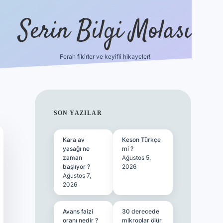
Serin Bilgi Molası
Ferah fikirler ve keyifli hikayeler!
tulipbet sitesi
tulip
SIDEBAR
SON YAZILAR
Kara av
Keson Türkçe
yasağı ne
mi ?
zaman
Ağustos 5,
başlıyor ?
2026
Ağustos 7,
2026
Avans faizi
30 derecede
oranı nedir ?
mikroplar ölür