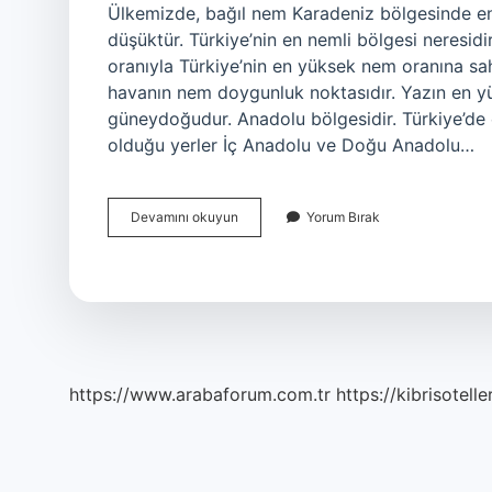
Ülkemizde, bağıl nem Karadeniz bölgesinde e
düşüktür. Türkiye’nin en nemli bölgesi neresid
oranıyla Türkiye’nin en yüksek nem oranına s
havanın nem doygunluk noktasıdır. Yazın en y
güneydoğudur. Anadolu bölgesidir. Türkiye’de
olduğu yerler İç Anadolu ve Doğu Anadolu…
Dünyanın
Devamını okuyun
Yorum Bırak
En
Nemli
Yeri
Neresi
https://www.arabaforum.com.tr
https://kibrisotelle