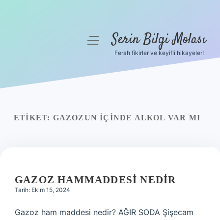
Serin Bilgi Molası
menüyü
aç
Ferah fikirler ve keyifli hikayeler!
Anasayfa
Gizlilik Politikası
Yasal Uyarı
ETIKET:
GAZOZUN IÇINDE ALKOL VAR MI
Hakkımızda
GAZOZ HAMMADDESI NEDIR
Tarih: Ekim 15, 2024
Gazoz ham maddesi nedir? AĞIR SODA Şişecam