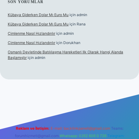
SON YORUMLAR
Kübaya Giderken Dolar Mı Euro Mu
için
admin
Kübaya Giderken Dolar Mı Euro Mu
için
Rana
Çimlenme Nasıl Hızlandırılır
için
admin
Çimlenme Nasıl Hızlandırılır
için
Dorukhan
Osmanlı Devletinde Batılılaşma Hareketleri Ilk Olarak Hangi Alanda
Başlamıştır
için
admin
itesi
tulipbett.net
Reklam ve İletişim:
E-mail:
backlinkpaneli@gmail.com
Teams:
forumhizmeti@gmail.com
Whatsapp: 0262 606 0 726
Telegram: