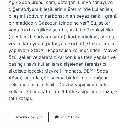
Ağır Soda ürünü, cam, deterjan, kimya sanayi ve
diğer sodyum bileşiklerinin üretiminde kullanılan,
bileşimi sodyum karbonat olan beyaz renkli, granül
bir maddedir. Gazozun içinde ne var? Su, şeker
veya fruktoz-glikoz şurubu, asitlik düzenleyiciler
(sterik asit, sodyum sitrat), karbondioksit, aroma
verici, koruyucu (potasyum sorbat). Gazoz neden
yapılıyor? SODA: (Fr.gazeuse kelimesinden) Meyve
özü, şeker ve zararsız karbonik asitten yapılan ve
basınçlı hava kullanılarak şişelenen ferahlatıcı
alkolsüz içecek; Meyveli limonata, DEY. (Soda
Ağacı) argoda çok saçma bir kelime olduğunu
belirtmek için kullanılır. Gazoz yapımında neler
kullanılır? Limonata için: 6 tatlı kaşığı limon tuzu, 3
tatlı kaşığı…
Gazoz
Devamını okuyun
Yorum Bırak
Hammaddesi
Nedir