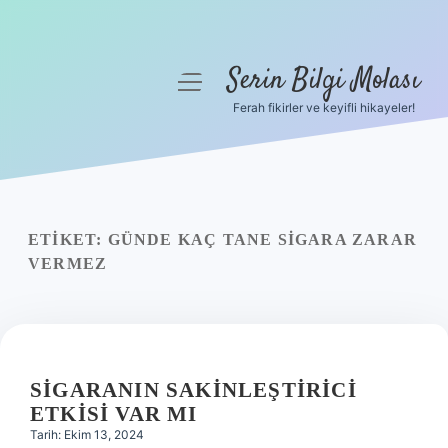
Serin Bilgi Molası
menüyü
aç
Ferah fikirler ve keyifli hikayeler!
Anasayfa
Gizlilik Politikası
Yasal Uyarı
ETIKET:
GÜNDE KAÇ TANE SIGARA ZARAR
VERMEZ
Hakkımızda
SIGARANIN SAKINLEŞTIRICI
ETKISI VAR MI
Tarih: Ekim 13, 2024