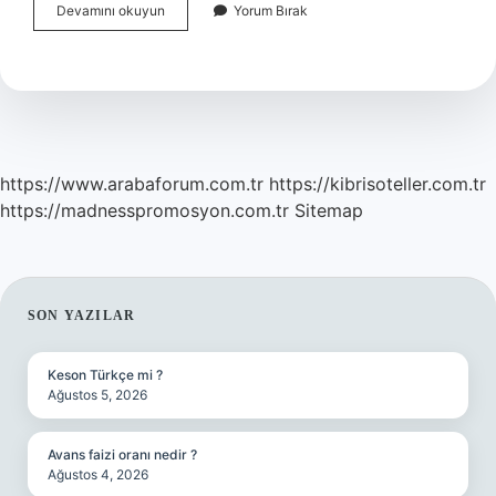
Sigaranın
Devamını okuyun
Yorum Bırak
Sakinleştirici
Etkisi
Var
Mı
https://www.arabaforum.com.tr
https://kibrisoteller.com.tr
https://madnesspromosyon.com.tr
Sitemap
SIDEBAR
SON YAZILAR
Keson Türkçe mi ?
Ağustos 5, 2026
Avans faizi oranı nedir ?
Ağustos 4, 2026