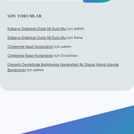
SON YORUMLAR
Kübaya Giderken Dolar Mı Euro Mu
için
admin
Kübaya Giderken Dolar Mı Euro Mu
için
Rana
Çimlenme Nasıl Hızlandırılır
için
admin
Çimlenme Nasıl Hızlandırılır
için
Dorukhan
Osmanlı Devletinde Batılılaşma Hareketleri Ilk Olarak Hangi Alanda
Başlamıştır
için
admin
tesi
tulipbett.net