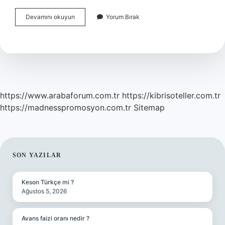
Türkler
Devamını okuyun
Yorum Bırak
Dünyaya
2
Kez
Hükmedecek
Sözü
Kime
Aittir
https://www.arabaforum.com.tr
https://kibrisoteller.com.tr
https://madnesspromosyon.com.tr
Sitemap
SIDEBAR
SON YAZILAR
Keson Türkçe mi ?
Ağustos 5, 2026
Avans faizi oranı nedir ?