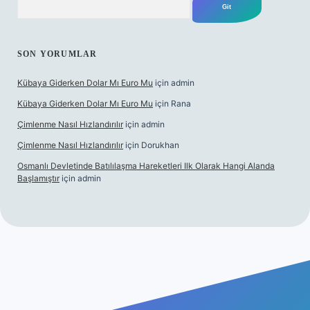
SON YORUMLAR
Kübaya Giderken Dolar Mı Euro Mu
için
admin
Kübaya Giderken Dolar Mı Euro Mu
için
Rana
Çimlenme Nasıl Hızlandırılır
için
admin
Çimlenme Nasıl Hızlandırılır
için
Dorukhan
Osmanlı Devletinde Batılılaşma Hareketleri Ilk Olarak Hangi Alanda
Başlamıştır
için
admin
tesi
tulipbett.net