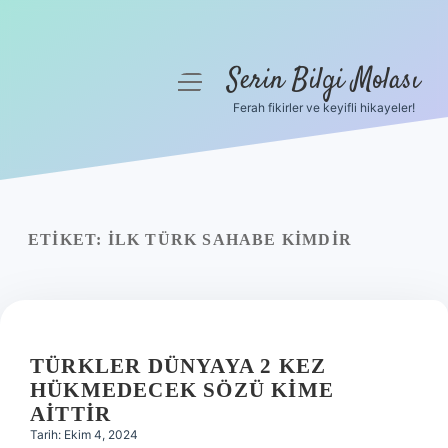
Serin Bilgi Molası
menüyü
aç
Ferah fikirler ve keyifli hikayeler!
Anasayfa
Gizlilik Politikası
Yasal Uyarı
ETIKET:
İLK TÜRK SAHABE KIMDIR
Hakkımızda
TÜRKLER DÜNYAYA 2 KEZ
HÜKMEDECEK SÖZÜ KIME
AITTIR
Tarih: Ekim 4, 2024