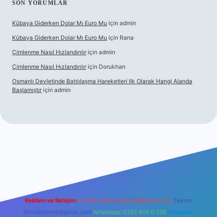
SON YORUMLAR
Kübaya Giderken Dolar Mı Euro Mu
için
admin
Kübaya Giderken Dolar Mı Euro Mu
için
Rana
Çimlenme Nasıl Hızlandırılır
için
admin
Çimlenme Nasıl Hızlandırılır
için
Dorukhan
Osmanlı Devletinde Batılılaşma Hareketleri Ilk Olarak Hangi Alanda
Başlamıştır
için
admin
bet sitesi
tulipbett.net
Reklam ve İletişim:
E-mail:
backlinkpaneli@gmail.com
Teams:
forumhizmeti@gmail.com
Whatsapp: 0262 606 0 726
Telegram: