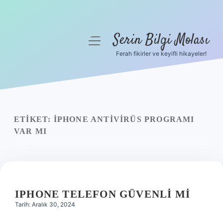
Serin Bilgi Molası
menüyü
aç
Ferah fikirler ve keyifli hikayeler!
Anasayfa
Gizlilik Politikası
Yasal Uyarı
ETIKET:
IPHONE ANTIVIRÜS PROGRAMI
VAR MI
Hakkımızda
IPHONE TELEFON GÜVENLI MI
Tarih: Aralık 30, 2024