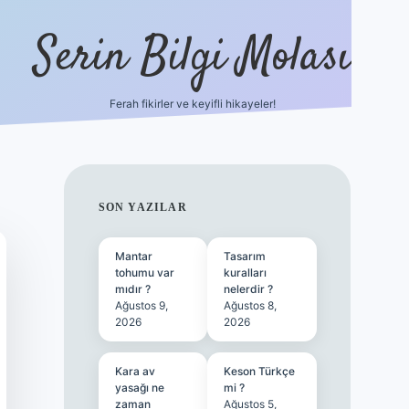
Serin Bilgi Molası
Ferah fikirler ve keyifli hikayeler!
tulipbet sitesi
tulip
SIDEBAR
SON YAZILAR
Mantar
Tasarım
tohumu var
kuralları
mıdır ?
nelerdir ?
Ağustos 9,
Ağustos 8,
2026
2026
Kara av
Keson Türkçe
yasağı ne
mi ?
zaman
Ağustos 5,