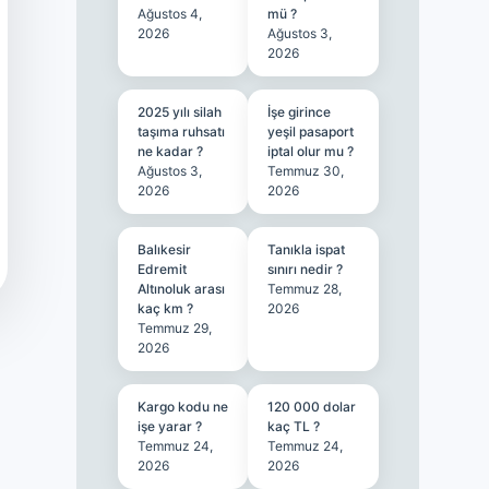
Ağustos 4,
mü ?
2026
Ağustos 3,
2026
2025 yılı silah
İşe girince
taşıma ruhsatı
yeşil pasaport
ne kadar ?
iptal olur mu ?
Ağustos 3,
Temmuz 30,
2026
2026
Balıkesir
Tanıkla ispat
Edremit
sınırı nedir ?
Altınoluk arası
Temmuz 28,
kaç km ?
2026
Temmuz 29,
2026
Kargo kodu ne
120 000 dolar
işe yarar ?
kaç TL ?
Temmuz 24,
Temmuz 24,
2026
2026