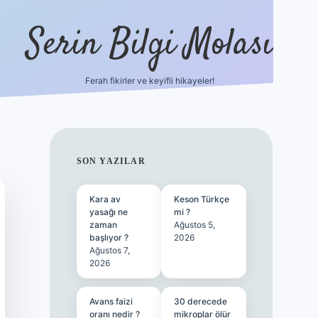
Serin Bilgi Molası
Ferah fikirler ve keyifli hikayeler!
tulipbet sitesi
tuli
SIDEBAR
SON YAZILAR
Kara av
Keson Türkçe
yasağı ne
mi ?
zaman
Ağustos 5,
başlıyor ?
2026
Ağustos 7,
2026
Avans faizi
30 derecede
oranı nedir ?
mikroplar ölür