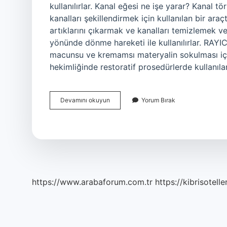
kullanılırlar. Kanal eğesi ne işe yarar? Kanal t
kanalları şekillendirmek için kullanılan bir araçt
artıklarını çıkarmak ve kanalları temizlemek ve
yönünde dönme hareketi ile kullanılırlar. RAY
macunsu ve kremamsı materyalin sokulması için 
hekimliğinde restoratif prosedürlerde kullanılan
Lentülo
Devamını okuyun
Yorum Bırak
Ne
Işe
Yarar
https://www.arabaforum.com.tr
https://kibrisotelle