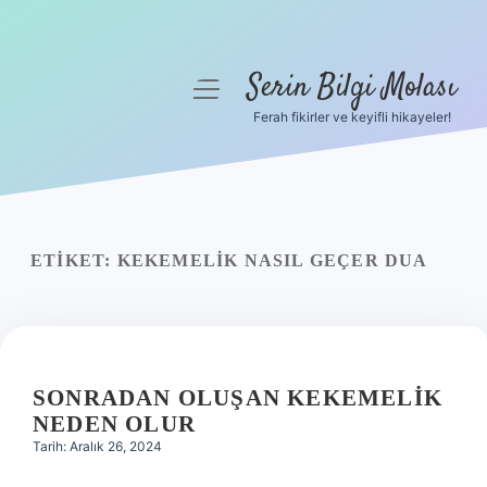
Serin Bilgi Molası
menüyü
aç
Ferah fikirler ve keyifli hikayeler!
Anasayfa
Gizlilik Politikası
Yasal Uyarı
ETIKET:
KEKEMELIK NASIL GEÇER DUA
Hakkımızda
SONRADAN OLUŞAN KEKEMELIK
NEDEN OLUR
Tarih: Aralık 26, 2024