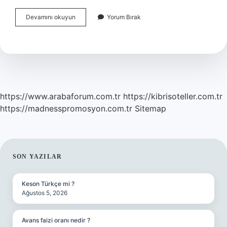
Sonradan
Devamını okuyun
Yorum Bırak
Oluşan
Kekemelik
Neden
Olur
https://www.arabaforum.com.tr
https://kibrisoteller.com.tr
https://madnesspromosyon.com.tr
Sitemap
SIDEBAR
SON YAZILAR
Keson Türkçe mi ?
Ağustos 5, 2026
Avans faizi oranı nedir ?