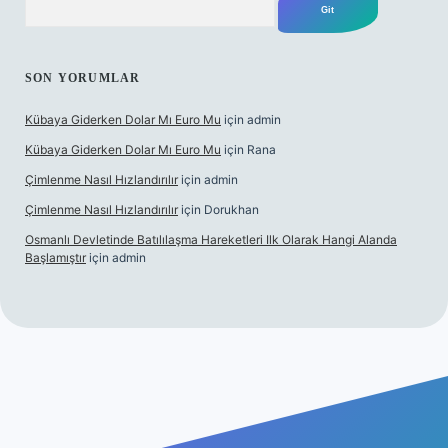
SON YORUMLAR
Kübaya Giderken Dolar Mı Euro Mu
için
admin
Kübaya Giderken Dolar Mı Euro Mu
için
Rana
Çimlenme Nasıl Hızlandırılır
için
admin
Çimlenme Nasıl Hızlandırılır
için
Dorukhan
Osmanlı Devletinde Batılılaşma Hareketleri Ilk Olarak Hangi Alanda
Başlamıştır
için
admin
tesi
tulipbett.net