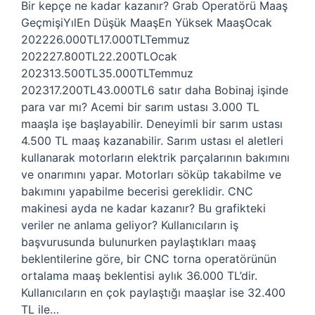
Bir kepçe ne kadar kazanır? Grab Operatörü Maaş
GeçmişiYılEn Düşük MaaşEn Yüksek MaaşOcak
202226.000TL17.000TLTemmuz
202227.800TL22.200TLOcak
202313.500TL35.000TLTemmuz
202317.200TL43.000TL6 satır daha Bobinaj işinde
para var mı? Acemi bir sarım ustası 3.000 TL
maaşla işe başlayabilir. Deneyimli bir sarım ustası
4.500 TL maaş kazanabilir. Sarım ustası el aletleri
kullanarak motorların elektrik parçalarının bakımını
ve onarımını yapar. Motorları söküp takabilme ve
bakımını yapabilme becerisi gereklidir. CNC
makinesi ayda ne kadar kazanır? Bu grafikteki
veriler ne anlama geliyor? Kullanıcıların iş
başvurusunda bulunurken paylaştıkları maaş
beklentilerine göre, bir CNC torna operatörünün
ortalama maaş beklentisi aylık 36.000 TL’dir.
Kullanıcıların en çok paylaştığı maaşlar ise 32.400
TL ile…