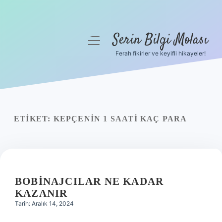
Serin Bilgi Molası
menüyü
aç
Ferah fikirler ve keyifli hikayeler!
Anasayfa
Gizlilik Politikası
Yasal Uyarı
ETIKET:
KEPÇENIN 1 SAATI KAÇ PARA
Hakkımızda
BOBINAJCILAR NE KADAR
KAZANIR
Tarih: Aralık 14, 2024