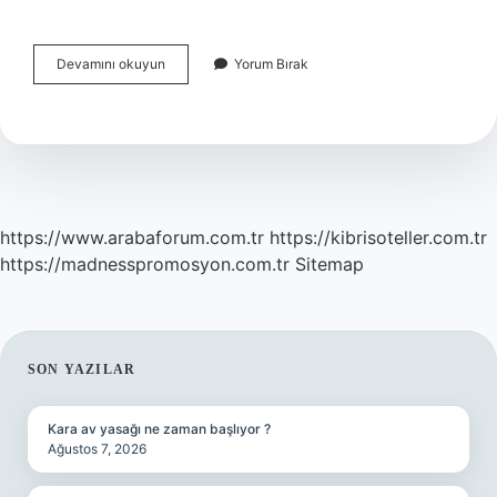
Bobinajcılar
Devamını okuyun
Yorum Bırak
Ne
Kadar
Kazanır
https://www.arabaforum.com.tr
https://kibrisoteller.com.tr
https://madnesspromosyon.com.tr
Sitemap
SIDEBAR
SON YAZILAR
Kara av yasağı ne zaman başlıyor ?
Ağustos 7, 2026