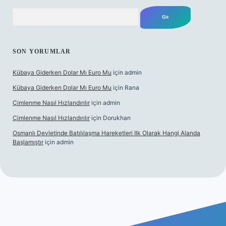
Arama
SON YORUMLAR
Kübaya Giderken Dolar Mı Euro Mu
için
admin
Kübaya Giderken Dolar Mı Euro Mu
için
Rana
Çimlenme Nasıl Hızlandırılır
için
admin
Çimlenme Nasıl Hızlandırılır
için
Dorukhan
Osmanlı Devletinde Batılılaşma Hareketleri Ilk Olarak Hangi Alanda
Başlamıştır
için
admin
itesi
tulipbett.net