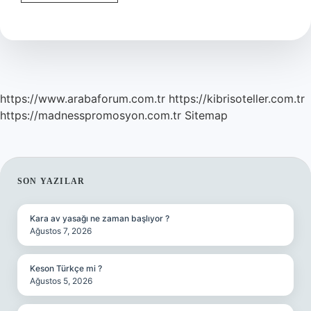
Geçiren
Bir
Daha
Geçirir
Mi
https://www.arabaforum.com.tr
https://kibrisoteller.com.tr
https://madnesspromosyon.com.tr
Sitemap
SIDEBAR
SON YAZILAR
Kara av yasağı ne zaman başlıyor ?
Ağustos 7, 2026
Keson Türkçe mi ?
Ağustos 5, 2026