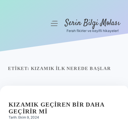
Serin Bilgi Molası
menüyü
aç
Ferah fikirler ve keyifli hikayeler!
Anasayfa
Gizlilik Politikası
Yasal Uyarı
ETIKET:
KIZAMIK ILK NEREDE BAŞLAR
Hakkımızda
KIZAMIK GEÇIREN BIR DAHA
GEÇIRIR MI
Tarih: Ekim 9, 2024