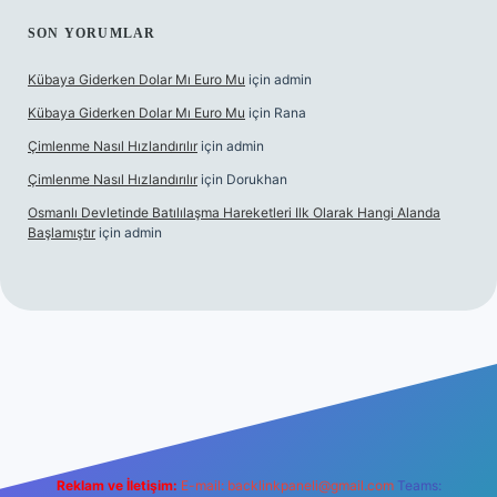
SON YORUMLAR
Kübaya Giderken Dolar Mı Euro Mu
için
admin
Kübaya Giderken Dolar Mı Euro Mu
için
Rana
Çimlenme Nasıl Hızlandırılır
için
admin
Çimlenme Nasıl Hızlandırılır
için
Dorukhan
Osmanlı Devletinde Batılılaşma Hareketleri Ilk Olarak Hangi Alanda
Başlamıştır
için
admin
 sitesi
tulipbett.net
Reklam ve İletişim:
E-mail:
backlinkpaneli@gmail.com
Teams: