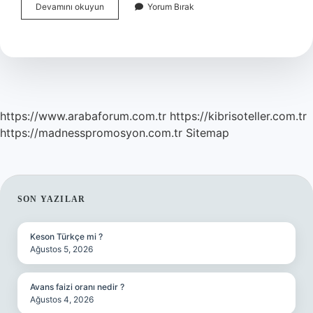
Matrix
Devamını okuyun
Yorum Bırak
Mantığı
Nedir
https://www.arabaforum.com.tr
https://kibrisoteller.com.tr
https://madnesspromosyon.com.tr
Sitemap
SIDEBAR
SON YAZILAR
Keson Türkçe mi ?
Ağustos 5, 2026
Avans faizi oranı nedir ?
Ağustos 4, 2026