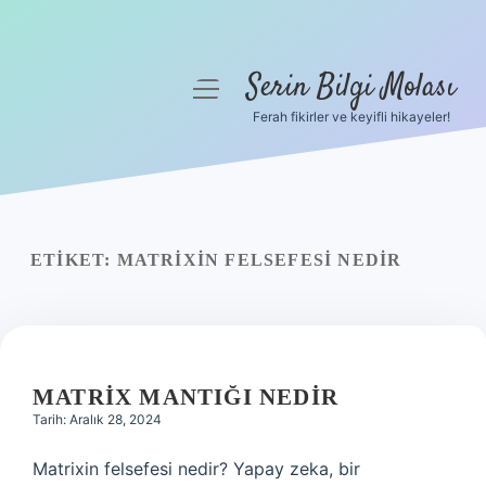
Serin Bilgi Molası
menüyü
aç
Ferah fikirler ve keyifli hikayeler!
Anasayfa
Gizlilik Politikası
Yasal Uyarı
ETIKET:
MATRIXIN FELSEFESI NEDIR
Hakkımızda
MATRIX MANTIĞI NEDIR
Tarih: Aralık 28, 2024
Matrixin felsefesi nedir? Yapay zeka, bir