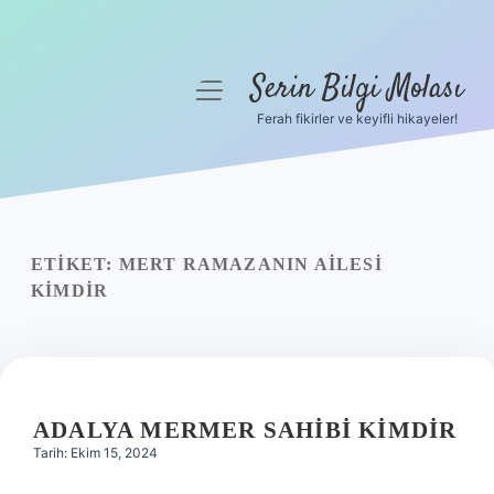
Serin Bilgi Molası
menüyü
aç
Ferah fikirler ve keyifli hikayeler!
Anasayfa
Gizlilik Politikası
Yasal Uyarı
ETIKET:
MERT RAMAZANIN AILESI
KIMDIR
Hakkımızda
ADALYA MERMER SAHIBI KIMDIR
Tarih: Ekim 15, 2024