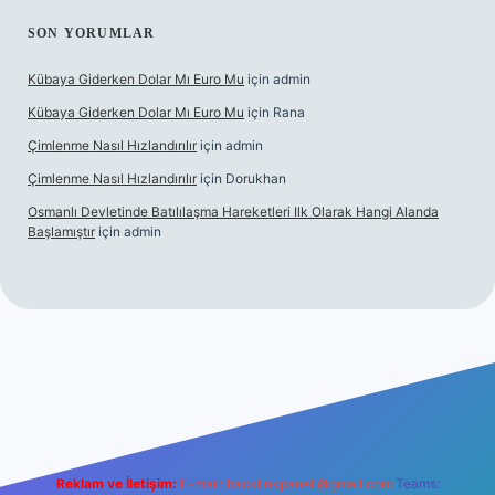
SON YORUMLAR
Kübaya Giderken Dolar Mı Euro Mu
için
admin
Kübaya Giderken Dolar Mı Euro Mu
için
Rana
Çimlenme Nasıl Hızlandırılır
için
admin
Çimlenme Nasıl Hızlandırılır
için
Dorukhan
Osmanlı Devletinde Batılılaşma Hareketleri Ilk Olarak Hangi Alanda
Başlamıştır
için
admin
sitesi
tulipbett.net
Reklam ve İletişim:
E-mail:
backlinkpaneli@gmail.com
Teams: