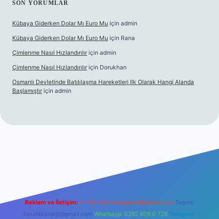
SON YORUMLAR
Kübaya Giderken Dolar Mı Euro Mu
için
admin
Kübaya Giderken Dolar Mı Euro Mu
için
Rana
Çimlenme Nasıl Hızlandırılır
için
admin
Çimlenme Nasıl Hızlandırılır
için
Dorukhan
Osmanlı Devletinde Batılılaşma Hareketleri Ilk Olarak Hangi Alanda
Başlamıştır
için
admin
itesi
tulipbett.net
Reklam ve İletişim:
E-mail:
backlinkpaneli@gmail.com
Teams:
forumhizmeti@gmail.com
Whatsapp: 0262 606 0 726
Telegram: