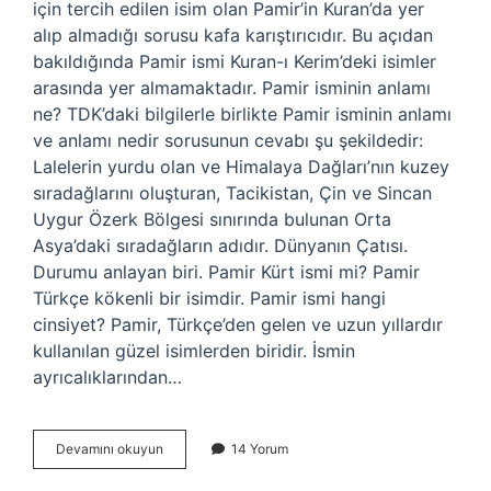
için tercih edilen isim olan Pamir’in Kuran’da yer
alıp almadığı sorusu kafa karıştırıcıdır. Bu açıdan
bakıldığında Pamir ismi Kuran-ı Kerim’deki isimler
arasında yer almamaktadır. Pamir isminin anlamı
ne? TDK’daki bilgilerle birlikte Pamir isminin anlamı
ve anlamı nedir sorusunun cevabı şu şekildedir:
Lalelerin yurdu olan ve Himalaya Dağları’nın kuzey
sıradağlarını oluşturan, Tacikistan, Çin ve Sincan
Uygur Özerk Bölgesi sınırında bulunan Orta
Asya’daki sıradağların adıdır. Dünyanın Çatısı.
Durumu anlayan biri. Pamir Kürt ismi mi? Pamir
Türkçe kökenli bir isimdir. Pamir ismi hangi
cinsiyet? Pamir, Türkçe’den gelen ve uzun yıllardır
kullanılan güzel isimlerden biridir. İsmin
ayrıcalıklarından…
Pamir
Devamını okuyun
14 Yorum
Ismi
Ne