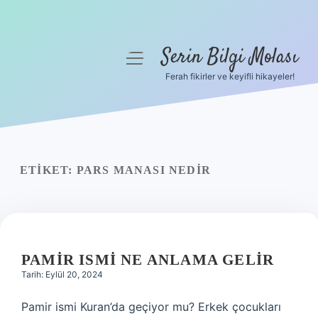
Serin Bilgi Molası
menüyü
aç
Ferah fikirler ve keyifli hikayeler!
Anasayfa
Gizlilik Politikası
Yasal Uyarı
ETIKET:
PARS MANASI NEDIR
Hakkımızda
PAMIR ISMI NE ANLAMA GELIR
Tarih: Eylül 20, 2024
Pamir ismi Kuran’da geçiyor mu? Erkek çocukları