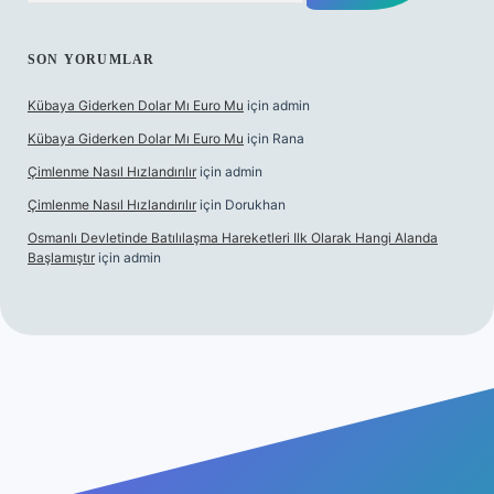
SON YORUMLAR
Kübaya Giderken Dolar Mı Euro Mu
için
admin
Kübaya Giderken Dolar Mı Euro Mu
için
Rana
Çimlenme Nasıl Hızlandırılır
için
admin
Çimlenme Nasıl Hızlandırılır
için
Dorukhan
Osmanlı Devletinde Batılılaşma Hareketleri Ilk Olarak Hangi Alanda
Başlamıştır
için
admin
tesi
tulipbett.net