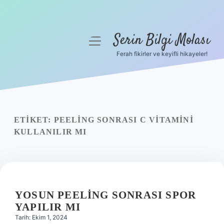
Serin Bilgi Molası
menüyü
aç
Ferah fikirler ve keyifli hikayeler!
Anasayfa
Gizlilik Politikası
Yasal Uyarı
ETIKET:
PEELING SONRASI C VITAMINI
KULLANILIR MI
Hakkımızda
YOSUN PEELING SONRASI SPOR
YAPILIR MI
Tarih: Ekim 1, 2024