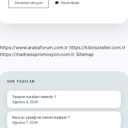
Yosun
Devamını okuyun
Yorum Bırak
Peeling
Sonrası
Spor
Yapılır
Mı
https://www.arabaforum.com.tr
https://kibrisoteller.com.tr
https://madnesspromosyon.com.tr
Sitemap
SIDEBAR
SON YAZILAR
Tasarım kuralları nelerdir ?
Ağustos 8, 2026
Kara av yasağı ne zaman başlıyor ?
Ağustos 7, 2026