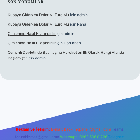
SON YORUMLAR
Kübaya Giderken Dolar Mı Euro Mu
için
admin
Kübaya Giderken Dolar Mı Euro Mu
için
Rana
Çimlenme Nasıl Hızlandırılır
için
admin
Çimlenme Nasıl Hızlandırılır
için
Dorukhan
Osmanlı Devletinde Batılılaşma Hareketleri Ilk Olarak Hangi Alanda
Başlamıştır
için
admin
itesi
tulipbett.net
Reklam ve İletişim:
E-mail:
backlinkpaneli@gmail.com
Teams:
forumhizmeti@gmail.com
Whatsapp: 0262 606 0 726
Telegram: