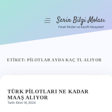
Serin Bilgi Molası
menüyü
aç
Ferah fikirler ve keyifli hikayeler!
Anasayfa
Gizlilik Politikası
Yasal Uyarı
ETIKET:
PILOTLAR AYDA KAÇ TL ALIYOR
Hakkımızda
TÜRK PILOTLARI NE KADAR
MAAŞ ALIYOR
Tarih: Ekim 16, 2024