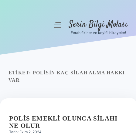
Serin Bilgi Molası
menüyü
aç
Ferah fikirler ve keyifli hikayeler!
Anasayfa
Gizlilik Politikası
Yasal Uyarı
ETIKET:
POLISIN KAÇ SILAH ALMA HAKKI
VAR
Hakkımızda
POLIS EMEKLI OLUNCA SILAHI
NE OLUR
Tarih: Ekim 2, 2024