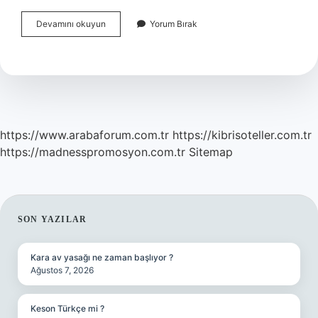
Polis
Devamını okuyun
Yorum Bırak
Emekli
Olunca
Silahı
Ne
Olur
https://www.arabaforum.com.tr
https://kibrisoteller.com.tr
https://madnesspromosyon.com.tr
Sitemap
SIDEBAR
SON YAZILAR
Kara av yasağı ne zaman başlıyor ?
Ağustos 7, 2026
Keson Türkçe mi ?