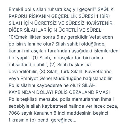
Emekli polis silah ruhsatı kaç yıl geçerli? SAĞLIK
RAPORU RİSKANIN GEÇERLİLİK SÜRESİ 1 (BİR)
SİLAH İÇİN ÜCRETSİZ VE SÜRESİZ 10/JİSTENİR.
DİĞER SİLAHLAR İÇİN ÜCRETLİ VE SÜRELİ
10/Emeklilikten sonra 6 ay gereklidir Vefat eden
polisin silahı ne olur? Silah sahibi öldüğünde,
kanuni mirasçıları tarafından aşağıdaki işlemlerden
biri yapılır. (1) Silah, mirasçılardan biri adına
ruhsatlandırılabilir, (2) Silah başkasına
devredilebilir, (3) Silah, Türk Silahlı Kuvvetlerine
veya Emniyet Genel Müdürlüğüne bağışlanabilir.
Polis silahını kaybederse ne olur? SİLAH
KAYBINDAN DOLAYI POLİS CEZALANDIRMASI
Polis teşkilatı mensubu polis memurlarının ihmali
sebebiyle silah kaybetmesi halinde verilecek ceza,
7068 sayılı Kanunun 8 inci maddesinin beşinci
fıkrasının (b) bendi gereğince…