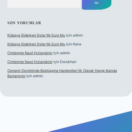
SON YORUMLAR
Kübaya Giderken Dolar Mı Euro Mu
için
admin
Kübaya Giderken Dolar Mı Euro Mu
için
Rana
Çimlenme Nasıl Hızlandırılır
için
admin
Çimlenme Nasıl Hızlandırılır
için
Dorukhan
Osmanlı Devletinde Batılılaşma Hareketleri Ilk Olarak Hangi Alanda
Başlamıştır
için
admin
tesi
tulipbett.net