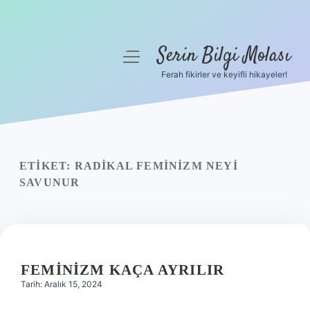
Serin Bilgi Molası
menüyü
aç
Ferah fikirler ve keyifli hikayeler!
Anasayfa
Gizlilik Politikası
Yasal Uyarı
ETIKET:
RADIKAL FEMINIZM NEYI
SAVUNUR
Hakkımızda
FEMINIZM KAÇA AYRILIR
Tarih: Aralık 15, 2024