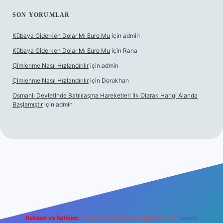
SON YORUMLAR
Kübaya Giderken Dolar Mı Euro Mu
için
admin
Kübaya Giderken Dolar Mı Euro Mu
için
Rana
Çimlenme Nasıl Hızlandırılır
için
admin
Çimlenme Nasıl Hızlandırılır
için
Dorukhan
Osmanlı Devletinde Batılılaşma Hareketleri Ilk Olarak Hangi Alanda
Başlamıştır
için
admin
lipbet sitesi
tulipbett.net
Reklam ve İletişim:
E-mail:
backlinkpaneli@gmail.com
Teams: