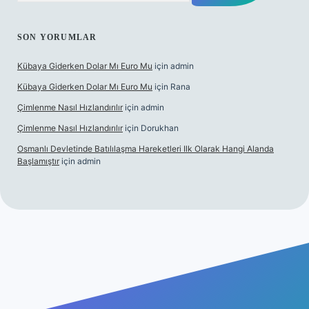
SON YORUMLAR
Kübaya Giderken Dolar Mı Euro Mu
için
admin
Kübaya Giderken Dolar Mı Euro Mu
için
Rana
Çimlenme Nasıl Hızlandırılır
için
admin
Çimlenme Nasıl Hızlandırılır
için
Dorukhan
Osmanlı Devletinde Batılılaşma Hareketleri Ilk Olarak Hangi Alanda
Başlamıştır
için
admin
tesi
tulipbett.net