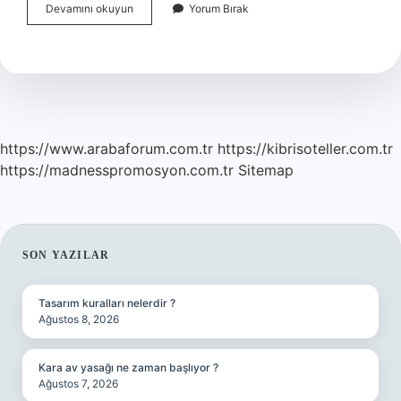
Sigaranın
Devamını okuyun
Yorum Bırak
Sakinleştirici
Etkisi
Var
Mı
https://www.arabaforum.com.tr
https://kibrisoteller.com.tr
https://madnesspromosyon.com.tr
Sitemap
SIDEBAR
SON YAZILAR
Tasarım kuralları nelerdir ?
Ağustos 8, 2026
Kara av yasağı ne zaman başlıyor ?
Ağustos 7, 2026