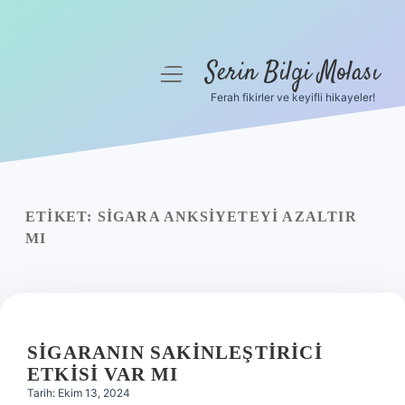
Serin Bilgi Molası
menüyü
aç
Ferah fikirler ve keyifli hikayeler!
Anasayfa
Gizlilik Politikası
Yasal Uyarı
ETIKET:
SIGARA ANKSIYETEYI AZALTIR
MI
Hakkımızda
SIGARANIN SAKINLEŞTIRICI
ETKISI VAR MI
Tarih: Ekim 13, 2024