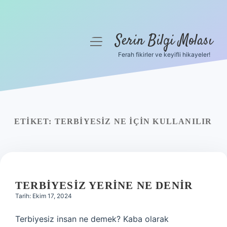
Serin Bilgi Molası
menüyü
aç
Ferah fikirler ve keyifli hikayeler!
Anasayfa
Gizlilik Politikası
Yasal Uyarı
ETIKET:
TERBIYESIZ NE IÇIN KULLANILIR
Hakkımızda
TERBIYESIZ YERINE NE DENIR
Tarih: Ekim 17, 2024
Terbiyesiz insan ne demek? Kaba olarak