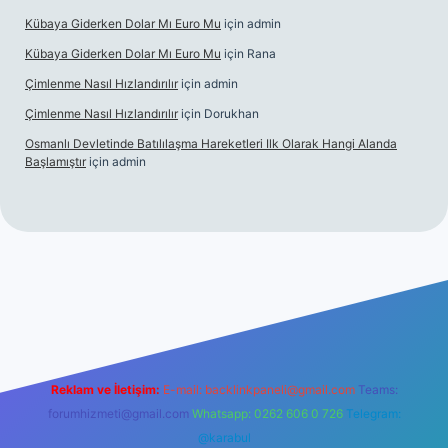
Kübaya Giderken Dolar Mı Euro Mu
için
admin
Kübaya Giderken Dolar Mı Euro Mu
için
Rana
Çimlenme Nasıl Hızlandırılır
için
admin
Çimlenme Nasıl Hızlandırılır
için
Dorukhan
Osmanlı Devletinde Batılılaşma Hareketleri Ilk Olarak Hangi Alanda
Başlamıştır
için
admin
sitesi
tulipbett.net
Reklam ve İletişim:
E-mail:
backlinkpaneli@gmail.com
Teams:
forumhizmeti@gmail.com
Whatsapp: 0262 606 0 726
Telegram:
@karabul