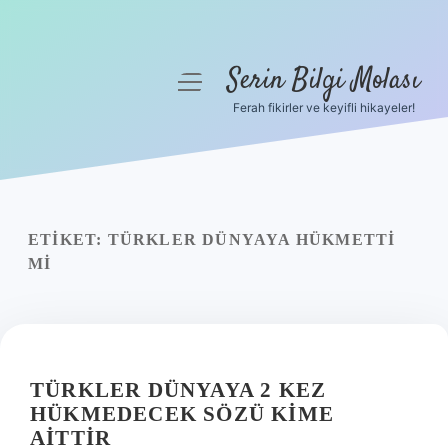
Serin Bilgi Molası
menüyü
aç
Ferah fikirler ve keyifli hikayeler!
Anasayfa
Gizlilik Politikası
Yasal Uyarı
ETIKET:
TÜRKLER DÜNYAYA HÜKMETTI
MI
Hakkımızda
TÜRKLER DÜNYAYA 2 KEZ
HÜKMEDECEK SÖZÜ KIME
AITTIR