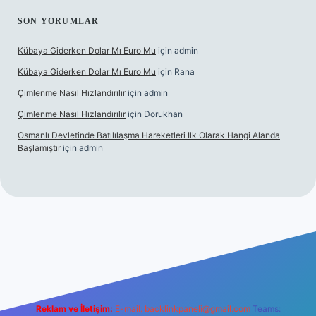
SON YORUMLAR
Kübaya Giderken Dolar Mı Euro Mu
için
admin
Kübaya Giderken Dolar Mı Euro Mu
için
Rana
Çimlenme Nasıl Hızlandırılır
için
admin
Çimlenme Nasıl Hızlandırılır
için
Dorukhan
Osmanlı Devletinde Batılılaşma Hareketleri Ilk Olarak Hangi Alanda
Başlamıştır
için
admin
sitesi
tulipbett.net
Reklam ve İletişim:
E-mail:
backlinkpaneli@gmail.com
Teams: