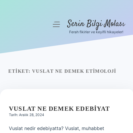
Serin Bilgi Molası
menüyü
aç
Ferah fikirler ve keyifli hikayeler!
Anasayfa
Gizlilik Politikası
Yasal Uyarı
ETIKET:
VUSLAT NE DEMEK ETIMOLOJI
Hakkımızda
VUSLAT NE DEMEK EDEBIYAT
Tarih: Aralık 28, 2024
Vuslat nedir edebiyatta? Vuslat, muhabbet