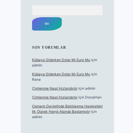
Arama
SON YORUMLAR
Kübaya Giderken Dolar Mı Euro Mu
için
admin
Kübaya Giderken Dolar Mı Euro Mu
için
Rana
Çimlenme Nasıl Hızlandırılır
için
admin
Çimlenme Nasıl Hızlandırılır
için
Dorukhan
Osmanlı Devletinde Batılılaşma Hareketleri
Ilk Olarak Hangi Alanda Başlamıştır
için
admin