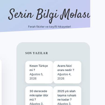
Serin Bilgi Molası
Ferah fikirler ve keyifli hikayeler!
tulipbet sitesi
tulipb
SIDEBAR
SON YAZILAR
Keson Türkçe
Avans faizi
mi ?
oranı nedir ?
Ağustos 5,
Ağustos 4,
2026
2026
30 derecede
2025 yılı silah
mikroplar ölür
taşıma ruhsatı
mü ?
ne kadar ?
Ağustos 3,
Ağustos 3,