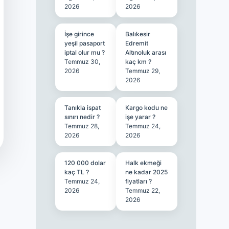
2026
2026
İşe girince
Balıkesir
yeşil pasaport
Edremit
iptal olur mu ?
Altınoluk arası
Temmuz 30,
kaç km ?
2026
Temmuz 29,
2026
Tanıkla ispat
Kargo kodu ne
sınırı nedir ?
işe yarar ?
Temmuz 28,
Temmuz 24,
2026
2026
120 000 dolar
Halk ekmeği
kaç TL ?
ne kadar 2025
Temmuz 24,
fiyatları ?
2026
Temmuz 22,
2026