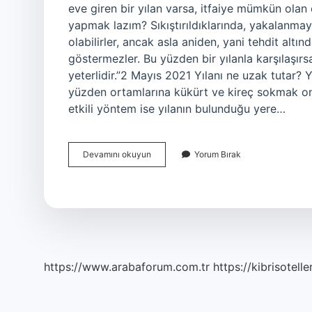
eve giren bir yılan varsa, itfaiye mümkün olan 
yapmak lazım? Sıkıştırıldıklarında, yakalanmaya
olabilirler, ancak asla aniden, yani tehdit alt
göstermezler. Bu yüzden bir yılanla karşılaşır
yeterlidir.”2 Mayıs 2021 Yılanı ne uzak tutar? 
yüzden ortamlarına kükürt ve kireç sokmak onl
etkili yöntem ise yılanın bulunduğu yere…
Yılanı
Devamını okuyun
Yorum Bırak
Görünce
Ne
Yapmalıyız
https://www.arabaforum.com.tr
https://kibrisotelle