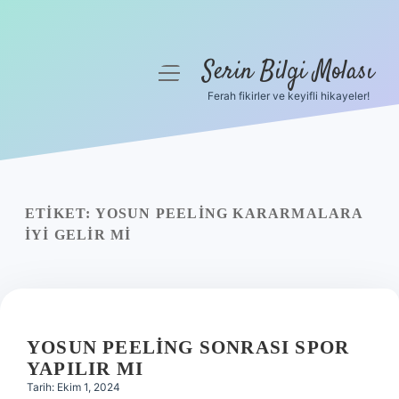
Serin Bilgi Molası
menüyü
aç
Ferah fikirler ve keyifli hikayeler!
Anasayfa
Gizlilik Politikası
Yasal Uyarı
ETIKET:
YOSUN PEELING KARARMALARA
IYI GELIR MI
Hakkımızda
YOSUN PEELING SONRASI SPOR
YAPILIR MI
Tarih: Ekim 1, 2024