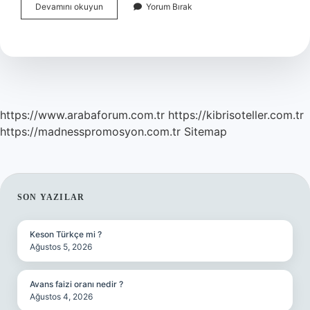
Yosun
Devamını okuyun
Yorum Bırak
Peeling
Sonrası
Spor
Yapılır
Mı
https://www.arabaforum.com.tr
https://kibrisoteller.com.tr
https://madnesspromosyon.com.tr
Sitemap
SIDEBAR
SON YAZILAR
Keson Türkçe mi ?
Ağustos 5, 2026
Avans faizi oranı nedir ?
Ağustos 4, 2026