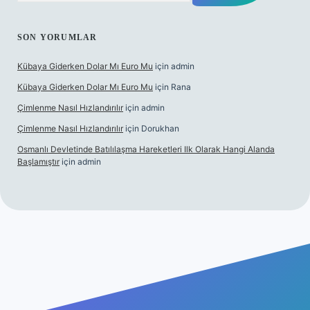
SON YORUMLAR
Kübaya Giderken Dolar Mı Euro Mu
için
admin
Kübaya Giderken Dolar Mı Euro Mu
için
Rana
Çimlenme Nasıl Hızlandırılır
için
admin
Çimlenme Nasıl Hızlandırılır
için
Dorukhan
Osmanlı Devletinde Batılılaşma Hareketleri Ilk Olarak Hangi Alanda
Başlamıştır
için
admin
tesi
tulipbett.net