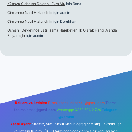
Kübaya Giderken Dolar Mı Euro Mu
için
Rana
Çimlenme Nasıl Hızlandırılır
için
admin
Çimlenme Nasıl Hızlandırılır
için
Dorukhan
Osmanlı Devletinde Batılılaşma Hareketleri Ilk Olarak Hangi Alanda
Başlamıştır
için
admin
ipbett.net
Reklam ve İletişim:
E-mail:
backlinkpaneli@gmail.com
Teams:
forumhizmeti@gmail.com
Whatsapp: 0262 606 0 726
Telegram:
@karabul
Yasal Uyarı:
Sitemiz, 5651 Sayılı Kanun gereğince Bilgi Teknolojileri
ve İletişim Kurumu (BTK) tarafından onaylanmış bir Yer Sağlayıcı