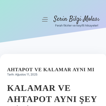
Serin Bilgi Molası
menüyü
aç
Ferah fikirler ve keyifli hikayeler!
Anasayfa
Gizlilik Politikası
Yasal Uyarı
Hakkımızda
AHTAPOT VE KALAMAR AYNI MI
Tarih: Ağustos 11, 2025
KALAMAR VE
AHTAPOT AYNI ŞEY