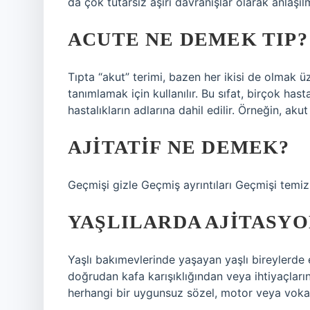
da çok tutarsız aşırı davranışlar olarak anlaşıl
ACUTE NE DEMEK TIP?
Tıpta “akut” terimi, bazen her ikisi de olmak üze
tanımlamak için kullanılır. Bu sıfat, birçok has
hastalıkların adlarına dahil edilir. Örneğin, a
AJITATIF NE DEMEK?
Geçmişi gizle Geçmiş ayrıntıları Geçmişi temizl
YAŞLILARDA AJITASYO
Yaşlı bakımevlerinde yaşayan yaşlı bireylerde e
doğrudan kafa karışıklığından veya ihtiyaçları
herhangi bir uygunsuz sözel, motor veya vokal