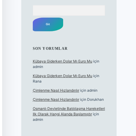
Arama
SON YORUMLAR
Kübaya Giderken Dolar Mı Euro Mu
için
admin
Kübaya Giderken Dolar Mı Euro Mu
için
Rana
Çimlenme Nasıl Hızlandırılır
için
admin
Çimlenme Nasıl Hızlandırılır
için
Dorukhan
Osmanlı Devletinde Batılılaşma Hareketleri
Ilk Olarak Hangi Alanda Başlamıştır
için
admin