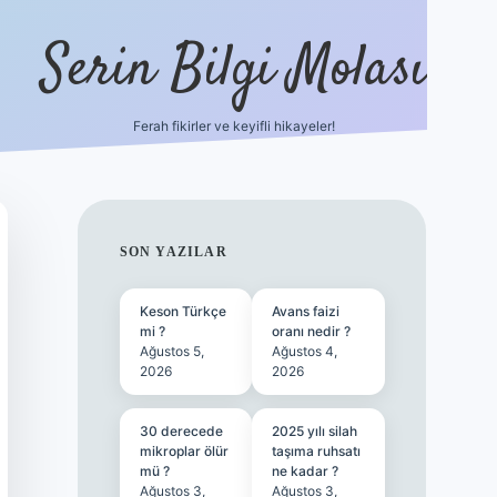
Serin Bilgi Molası
Ferah fikirler ve keyifli hikayeler!
tulipbet sitesi
tulipbett.ne
SIDEBAR
SON YAZILAR
Keson Türkçe
Avans faizi
mi ?
oranı nedir ?
Ağustos 5,
Ağustos 4,
2026
2026
30 derecede
2025 yılı silah
mikroplar ölür
taşıma ruhsatı
mü ?
ne kadar ?
Ağustos 3,
Ağustos 3,