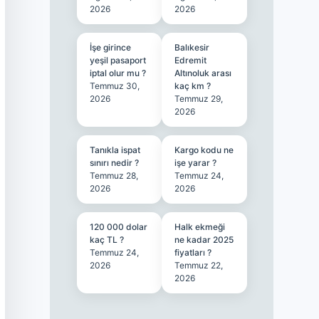
2026
2026
İşe girince
Balıkesir
yeşil pasaport
Edremit
iptal olur mu ?
Altınoluk arası
Temmuz 30,
kaç km ?
2026
Temmuz 29,
2026
Tanıkla ispat
Kargo kodu ne
sınırı nedir ?
işe yarar ?
Temmuz 28,
Temmuz 24,
2026
2026
120 000 dolar
Halk ekmeği
kaç TL ?
ne kadar 2025
Temmuz 24,
fiyatları ?
2026
Temmuz 22,
2026