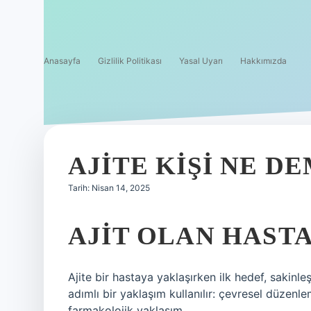
Anasayfa
Gizlilik Politikası
Yasal Uyarı
Hakkımızda
AJITE KIŞI NE D
Tarih: Nisan 14, 2025
AJIT OLAN HASTA
Ajite bir hastaya yaklaşırken ilk hedef, sakinle
adımlı bir yaklaşım kullanılır: çevresel düzenl
farmakolojik yaklaşım.