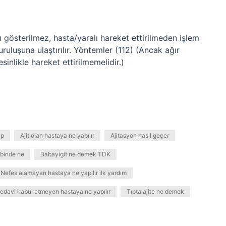
sı gösterilmez, hasta/yaralı hareket ettirilmeden işlem
uruluşuna ulaştırılır. Yöntemler (112) (Ancak ağır
sinlikle hareket ettirilmemelidir.)
ıp
Ajit olan hastaya ne yapılır
Ajitasyon nasıl geçer
binde ne
Babayigit ne demek TDK
Nefes alamayan hastaya ne yapılır ilk yardım
edavi kabul etmeyen hastaya ne yapılır
Tıpta ajite ne demek