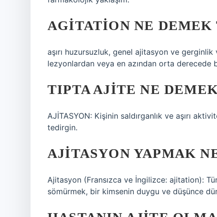
AGITATION NE DEMEK 
aşırı huzursuzluk, genel ajitasyon ve gerginl
lezyonlardan veya en azından orta derecede b
TIPTA AJITE NE DEME
AJİTASYON: Kişinin saldırganlık ve aşırı aktivi
tedirgin.
AJITASYON YAPMAK N
Ajitasyon (Fransızca ve İngilizce: ajitation): T
sömürmek, bir kimsenin duygu ve düşünce dün