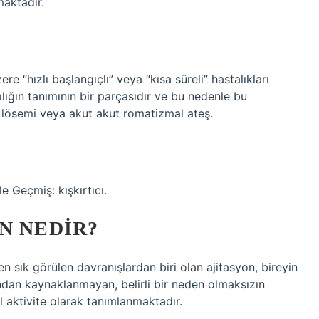
maktadır.
re “hızlı başlangıçlı” veya “kısa süreli” hastalıkları
talığın tanımının bir parçasıdır ve bu nedenle bu
kut lösemi veya akut akut romatizmal ateş.
e Geçmiş: kışkırtıcı.
N NEDIR?
n sık görülen davranışlardan biri olan ajitasyon, bireyin
ndan kaynaklanmayan, belirli bir neden olmaksızın
 aktivite olarak tanımlanmaktadır.