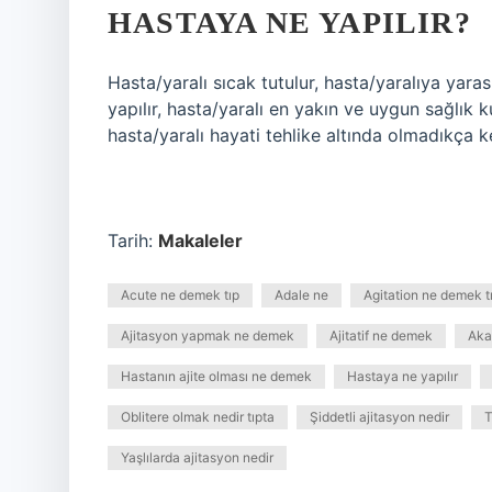
HASTAYA NE YAPILIR?
Hasta/yaralı sıcak tutulur, hasta/yaralıya yara
yapılır, hasta/yaralı en yakın ve uygun sağlık k
hasta/yaralı hayati tehlike altında olmadıkça ke
Tarih:
Makaleler
Acute ne demek tıp
Adale ne
Agitation ne demek t
Ajitasyon yapmak ne demek
Ajitatif ne demek
Aka
Hastanın ajite olması ne demek
Hastaya ne yapılır
Oblitere olmak nedir tıpta
Şiddetli ajitasyon nedir
T
Yaşlılarda ajitasyon nedir