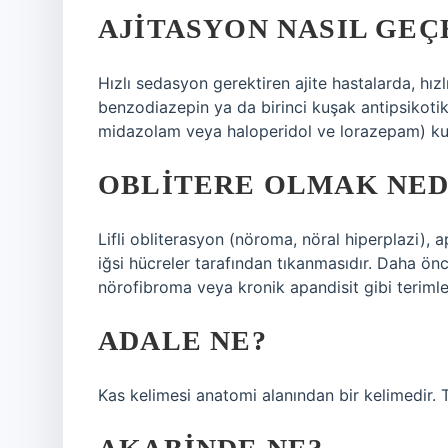
AJITASYON NASIL GEÇ
Hızlı sedasyon gerektiren ajite hastalarda, hızl
benzodiazepin ya da birinci kuşak antipsikot
midazolam veya haloperidol ve lorazepam) kulla
OBLITERE OLMAK NED
Lifli obliterasyon (nöroma, nöral hiperplazi),
iğsi hücreler tarafından tıkanmasıdır. Daha önc
nörofibroma veya kronik apandisit gibi terimler
ADALE NE?
Kas kelimesi anatomi alanından bir kelimedir.