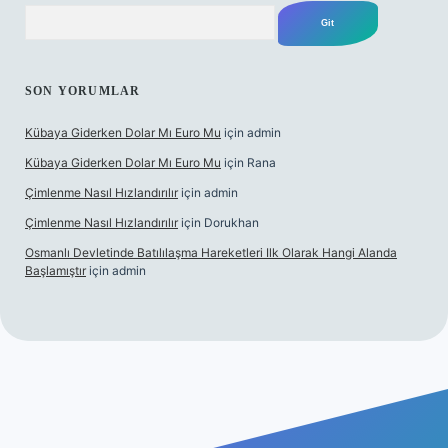
Arama
SON YORUMLAR
Kübaya Giderken Dolar Mı Euro Mu
için
admin
Kübaya Giderken Dolar Mı Euro Mu
için
Rana
Çimlenme Nasıl Hızlandırılır
için
admin
Çimlenme Nasıl Hızlandırılır
için
Dorukhan
Osmanlı Devletinde Batılılaşma Hareketleri Ilk Olarak Hangi Alanda
Başlamıştır
için
admin
et