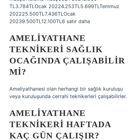
TL3.784TLOcak 20224.253TL5.699TLTemmuz
202225.500TL7.436TLOcak
20239.500TL12.100TL6 satır daha
AMELIYATHANE
TEKNIKERI SAĞLIK
OCAĞINDA ÇALIŞABILIR
MI?
Ameliyathanesi olan herhangi bir sağlık kuruluşu
veya kuruluşunda cerrahi teknikerleri çalışabilirler.
AMELIYATHANE
TEKNIKERI HAFTADA
KAÇ GÜN ÇALIŞIR?