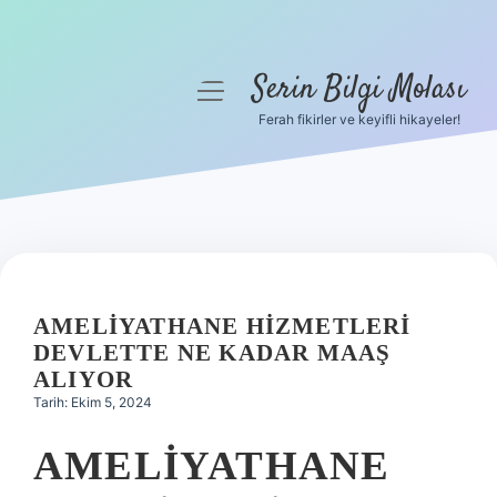
Serin Bilgi Molası
menüyü
aç
Ferah fikirler ve keyifli hikayeler!
Anasayfa
Gizlilik Politikası
Yasal Uyarı
Hakkımızda
AMELIYATHANE HIZMETLERI
DEVLETTE NE KADAR MAAŞ
ALIYOR
Tarih: Ekim 5, 2024
AMELIYATHANE