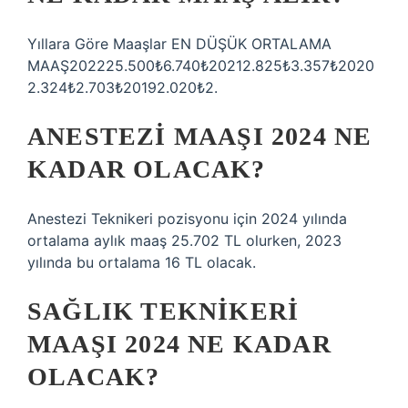
Yıllara Göre Maaşlar EN DÜŞÜK ORTALAMA
MAAŞ202225.500₺6.740₺20212.825₺3.357₺2020
2.324₺2.703₺20192.020₺2.
ANESTEZI MAAŞI 2024 NE
KADAR OLACAK?
Anestezi Teknikeri pozisyonu için 2024 yılında
ortalama aylık maaş 25.702 TL olurken, 2023
yılında bu ortalama 16 TL olacak.
SAĞLIK TEKNIKERI
MAAŞI 2024 NE KADAR
OLACAK?