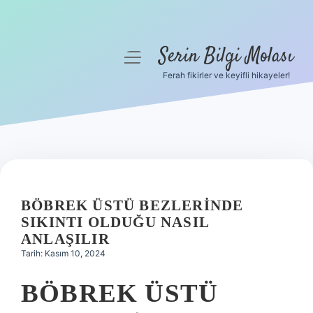
Serin Bilgi Molası
menüyü
aç
Ferah fikirler ve keyifli hikayeler!
Anasayfa
Gizlilik Politikası
Yasal Uyarı
Hakkımızda
BÖBREK ÜSTÜ BEZLERINDE
SIKINTI OLDUĞU NASIL
ANLAŞILIR
Tarih: Kasım 10, 2024
BÖBREK ÜSTÜ