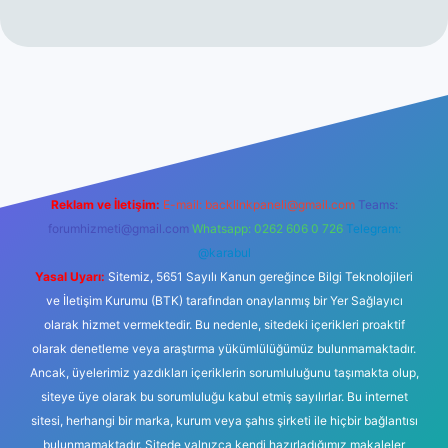
et
Reklam ve İletişim:
E-mail:
backlinkpaneli@gmail.com
Teams:
forumhizmeti@gmail.com
Whatsapp: 0262 606 0 726
Telegram:
@karabul
Yasal Uyarı:
Sitemiz, 5651 Sayılı Kanun gereğince Bilgi Teknolojileri
ve İletişim Kurumu (BTK) tarafından onaylanmış bir Yer Sağlayıcı
olarak hizmet vermektedir. Bu nedenle, sitedeki içerikleri proaktif
olarak denetleme veya araştırma yükümlülüğümüz bulunmamaktadır.
Ancak, üyelerimiz yazdıkları içeriklerin sorumluluğunu taşımakta olup,
siteye üye olarak bu sorumluluğu kabul etmiş sayılırlar. Bu internet
sitesi, herhangi bir marka, kurum veya şahıs şirketi ile hiçbir bağlantısı
bulunmamaktadır. Sitede yalnızca kendi hazırladığımız makaleler