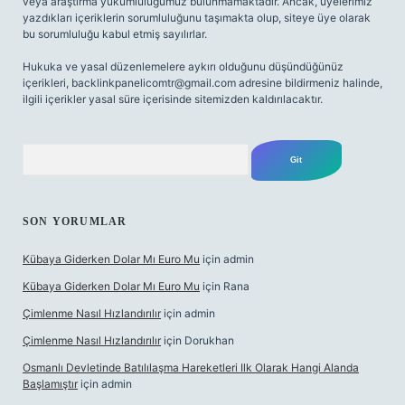
veya araştırma yükümlülüğümüz bulunmamaktadır. Ancak, üyelerimiz
yazdıkları içeriklerin sorumluluğunu taşımakta olup, siteye üye olarak
bu sorumluluğu kabul etmiş sayılırlar.
Hukuka ve yasal düzenlemelere aykırı olduğunu düşündüğünüz
içerikleri,
backlinkpanelicomtr@gmail.com
adresine bildirmeniz halinde,
ilgili içerikler yasal süre içerisinde sitemizden kaldırılacaktır.
Arama
SON YORUMLAR
Kübaya Giderken Dolar Mı Euro Mu
için
admin
Kübaya Giderken Dolar Mı Euro Mu
için
Rana
Çimlenme Nasıl Hızlandırılır
için
admin
Çimlenme Nasıl Hızlandırılır
için
Dorukhan
Osmanlı Devletinde Batılılaşma Hareketleri Ilk Olarak Hangi Alanda
Başlamıştır
için
admin