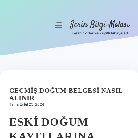
Serin Bilgi Molası
menüyü
aç
Ferah fikirler ve keyifli hikayeler!
Anasayfa
Gizlilik Politikası
Yasal Uyarı
Hakkımızda
GEÇMIŞ DOĞUM BELGESI NASIL
ALINIR
Tarih: Eylül 25, 2024
ESKI DOĞUM
KAYITLARINA