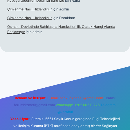
Kübaya Giderken Dolar Mı Euro Mu
için
Rana
Çimlenme Nasıl Hızlandırılır
için
admin
Çimlenme Nasıl Hızlandırılır
için
Dorukhan
Osmanlı Devletinde Batılılaşma Hareketleri Ilk Olarak Hangi Alanda
Başlamıştır
için
admin
et
Reklam ve İletişim:
E-mail:
backlinkpaneli@gmail.com
Teams:
forumhizmeti@gmail.com
Whatsapp: 0262 606 0 726
Telegram:
@karabul
Yasal Uyarı:
Sitemiz, 5651 Sayılı Kanun gereğince Bilgi Teknolojileri
ve İletişim Kurumu (BTK) tarafından onaylanmış bir Yer Sağlayıcı