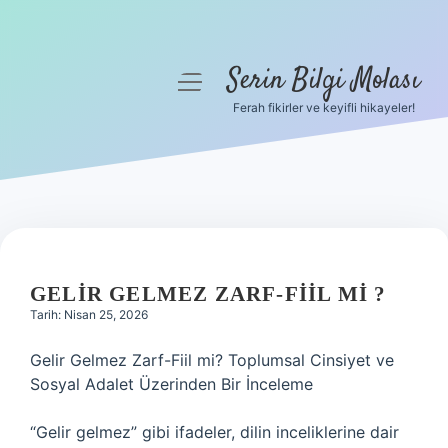
Serin Bilgi Molası
menüyü
aç
Ferah fikirler ve keyifli hikayeler!
Anasayfa
Gizlilik Politikası
Yasal Uyarı
Hakkımızda
GELIR GELMEZ ZARF-FIIL MI ?
Tarih: Nisan 25, 2026
Gelir Gelmez Zarf-Fiil mi? Toplumsal Cinsiyet ve
Sosyal Adalet Üzerinden Bir İnceleme
“Gelir gelmez” gibi ifadeler, dilin inceliklerine dair