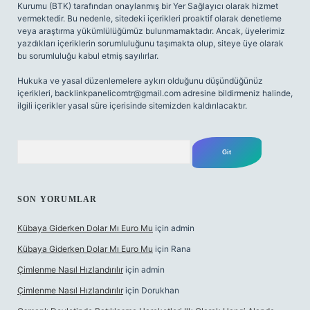
Kurumu (BTK) tarafından onaylanmış bir Yer Sağlayıcı olarak hizmet
vermektedir. Bu nedenle, sitedeki içerikleri proaktif olarak denetleme
veya araştırma yükümlülüğümüz bulunmamaktadır. Ancak, üyelerimiz
yazdıkları içeriklerin sorumluluğunu taşımakta olup, siteye üye olarak
bu sorumluluğu kabul etmiş sayılırlar.
Hukuka ve yasal düzenlemelere aykırı olduğunu düşündüğünüz
içerikleri,
backlinkpanelicomtr@gmail.com
adresine bildirmeniz halinde,
ilgili içerikler yasal süre içerisinde sitemizden kaldırılacaktır.
Arama
SON YORUMLAR
Kübaya Giderken Dolar Mı Euro Mu
için
admin
Kübaya Giderken Dolar Mı Euro Mu
için
Rana
Çimlenme Nasıl Hızlandırılır
için
admin
Çimlenme Nasıl Hızlandırılır
için
Dorukhan