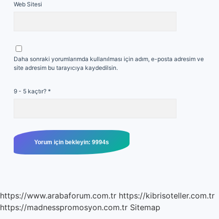
Web Sitesi
Daha sonraki yorumlarımda kullanılması için adım, e-posta adresim ve
site adresim bu tarayıcıya kaydedilsin.
9 - 5 kaçtır?
*
https://www.arabaforum.com.tr
https://kibrisoteller.com.tr
https://madnesspromosyon.com.tr
Sitemap