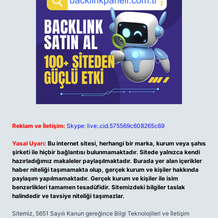
Reklam ve İletişim:
Skype: live:.cid.575569c608265c69
Yasal Uyarı:
Bu internet sitesi, herhangi bir marka, kurum veya şahıs
şirketi ile hiçbir bağlantısı bulunmamaktadır. Sitede yalnızca kendi
hazırladığımız makaleler paylaşılmaktadır. Burada yer alan içerikler
haber niteliği taşımamakta olup, gerçek kurum ve kişiler hakkında
paylaşım yapılmamaktadır. Gerçek kurum ve kişiler ile isim
benzerlikleri tamamen tesadüfidir. Sitemizdeki bilgiler taslak
halindedir ve tavsiye niteliği taşımazlar.
Sitemiz, 5651 Sayılı Kanun gereğince Bilgi Teknolojileri ve İletişim