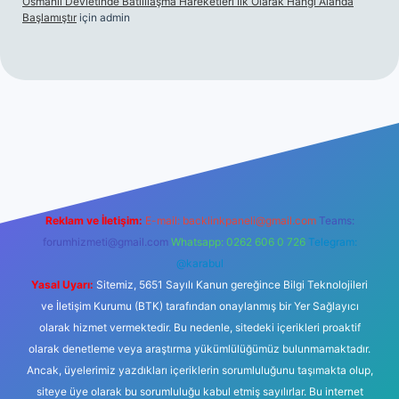
Osmanlı Devletinde Batılılaşma Hareketleri Ilk Olarak Hangi Alanda
Başlamıştır
için
admin
bett.net
Reklam ve İletişim:
E-mail:
backlinkpaneli@gmail.com
Teams:
forumhizmeti@gmail.com
Whatsapp: 0262 606 0 726
Telegram:
@karabul
Yasal Uyarı:
Sitemiz, 5651 Sayılı Kanun gereğince Bilgi Teknolojileri
ve İletişim Kurumu (BTK) tarafından onaylanmış bir Yer Sağlayıcı
olarak hizmet vermektedir. Bu nedenle, sitedeki içerikleri proaktif
olarak denetleme veya araştırma yükümlülüğümüz bulunmamaktadır.
Ancak, üyelerimiz yazdıkları içeriklerin sorumluluğunu taşımakta olup,
siteye üye olarak bu sorumluluğu kabul etmiş sayılırlar. Bu internet