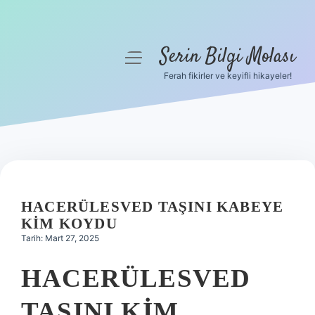
Serin Bilgi Molası
menüyü
aç
Ferah fikirler ve keyifli hikayeler!
Anasayfa
Gizlilik Politikası
Yasal Uyarı
Hakkımızda
HACERÜLESVED TAŞINI KABEYE
KIM KOYDU
Tarih: Mart 27, 2025
HACERÜLESVED
TAŞINI KIM