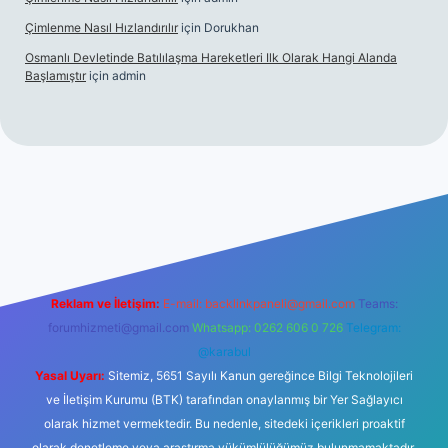
Çimlenme Nasıl Hızlandırılır
için
Dorukhan
Osmanlı Devletinde Batılılaşma Hareketleri Ilk Olarak Hangi Alanda
Başlamıştır
için
admin
.net
Reklam ve İletişim:
E-mail:
backlinkpaneli@gmail.com
Teams:
forumhizmeti@gmail.com
Whatsapp: 0262 606 0 726
Telegram:
@karabul
Yasal Uyarı:
Sitemiz, 5651 Sayılı Kanun gereğince Bilgi Teknolojileri
ve İletişim Kurumu (BTK) tarafından onaylanmış bir Yer Sağlayıcı
olarak hizmet vermektedir. Bu nedenle, sitedeki içerikleri proaktif
olarak denetleme veya araştırma yükümlülüğümüz bulunmamaktadır.