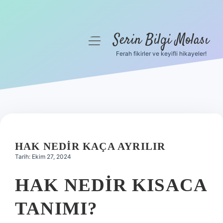
Serin Bilgi Molası
menüyü
aç
Ferah fikirler ve keyifli hikayeler!
Anasayfa
Gizlilik Politikası
Yasal Uyarı
Hakkımızda
HAK NEDIR KAÇA AYRILIR
Tarih: Ekim 27, 2024
HAK NEDIR KISACA
TANIMI?