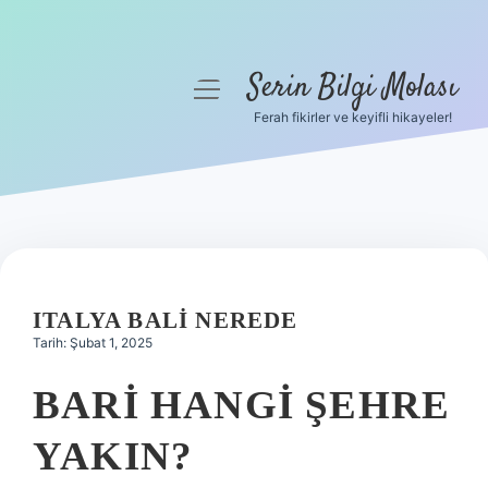
Serin Bilgi Molası
menüyü
aç
Ferah fikirler ve keyifli hikayeler!
Anasayfa
Gizlilik Politikası
Yasal Uyarı
Hakkımızda
ITALYA BALI NEREDE
Tarih: Şubat 1, 2025
BARI HANGI ŞEHRE
YAKIN?