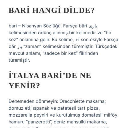
BARI HANGI DILDE?
bari – Nisanyan Sözlüğü. Farsça bārī باری
kelimesinden ödünç alınmış bir kelimedir ve “bir
kez” anlamına gelir. Bu kelime, +ī son ekiyle Farsça
bār بار “zaman” kelimesinden türemiştir. Türkçedeki
mevcut anlamı, “sadece bir kez” fikrinden
türemiştir.
İTALYA BARI’DE NE
YENIR?
Denemeden dönmeyin: Orecchiette makarna;
domuz eti, ıspanak ve patatesli tart pizza,
mozzarella peyniri ve kurutulmuş domatesli milföy
hamuru “panzerotti”, deniz mahsullü makarna,