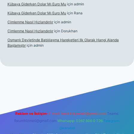
Kübaya Giderken Dolar Mı Euro Mu
için
admin
Kübaya Giderken Dolar Mı Euro Mu
için
Rana
Çimlenme Nasıl Hızlandırılır
için
admin
Çimlenme Nasıl Hızlandırılır
için
Dorukhan
Osmanlı Devletinde Batılılaşma Hareketleri Ilk Olarak Hangi Alanda
Başlamıştır
için
admin
tt.net
Reklam ve İletişim:
E-mail:
backlinkpaneli@gmail.com
Teams:
forumhizmeti@gmail.com
Whatsapp: 0262 606 0 726
Telegram:
@karabul