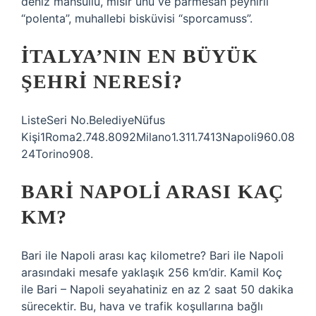
deniz mahsullü, mısır unu ve parmesan peynirli
“polenta”, muhallebi bisküvisi “sporcamuss”.
İTALYA’NIN EN BÜYÜK
ŞEHRI NERESI?
ListeSeri No.BelediyeNüfus
Kişi1Roma2.748.8092Milano1.311.7413Napoli960.08
24Torino908.
BARI NAPOLI ARASI KAÇ
KM?
Bari ile Napoli arası kaç kilometre? Bari ile Napoli
arasındaki mesafe yaklaşık 256 km’dir. Kamil Koç
ile Bari – Napoli seyahatiniz en az 2 saat 50 dakika
sürecektir. Bu, hava ve trafik koşullarına bağlı