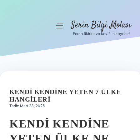
Serin Bilgi Molası
menüyü
aç
Ferah fikirler ve keyifli hikayeler!
Anasayfa
Gizlilik Politikası
Yasal Uyarı
Hakkımızda
KENDI KENDINE YETEN 7 ÜLKE
HANGILERI
Tarih: Mart 23, 2025
KENDI KENDINE
YETEN ÜLKE NE