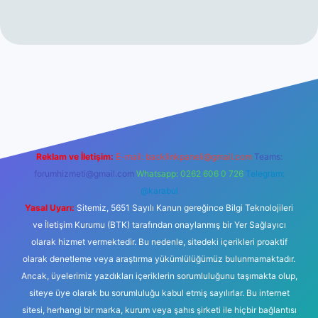
tesi
tulipbett.net
Reklam ve İletişim:
E-mail:
backlinkpaneli@gmail.com
Teams:
forumhizmeti@gmail.com
Whatsapp: 0262 606 0 726
Telegram:
@karabul
Yasal Uyarı:
Sitemiz, 5651 Sayılı Kanun gereğince Bilgi Teknolojileri
ve İletişim Kurumu (BTK) tarafından onaylanmış bir Yer Sağlayıcı
olarak hizmet vermektedir. Bu nedenle, sitedeki içerikleri proaktif
olarak denetleme veya araştırma yükümlülüğümüz bulunmamaktadır.
Ancak, üyelerimiz yazdıkları içeriklerin sorumluluğunu taşımakta olup,
siteye üye olarak bu sorumluluğu kabul etmiş sayılırlar. Bu internet
sitesi, herhangi bir marka, kurum veya şahıs şirketi ile hiçbir bağlantısı