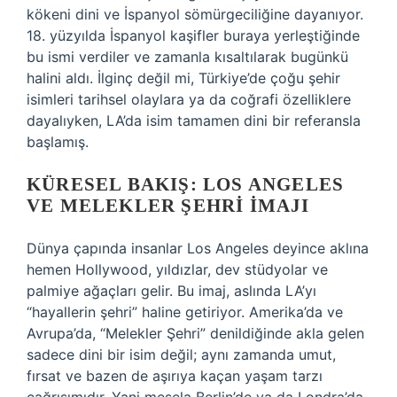
kökeni dini ve İspanyol sömürgeciliğine dayanıyor.
18. yüzyılda İspanyol kaşifler buraya yerleştiğinde
bu ismi verdiler ve zamanla kısaltılarak bugünkü
halini aldı. İlginç değil mi, Türkiye’de çoğu şehir
isimleri tarihsel olaylara ya da coğrafi özelliklere
dayalıyken, LA’da isim tamamen dini bir referansla
başlamış.
KÜRESEL BAKIŞ: LOS ANGELES
VE MELEKLER ŞEHRI İMAJI
Dünya çapında insanlar Los Angeles deyince aklına
hemen Hollywood, yıldızlar, dev stüdyolar ve
palmiye ağaçları gelir. Bu imaj, aslında LA’yı
“hayallerin şehri” haline getiriyor. Amerika’da ve
Avrupa’da, “Melekler Şehri” denildiğinde akla gelen
sadece dini bir isim değil; aynı zamanda umut,
fırsat ve bazen de aşırıya kaçan yaşam tarzı