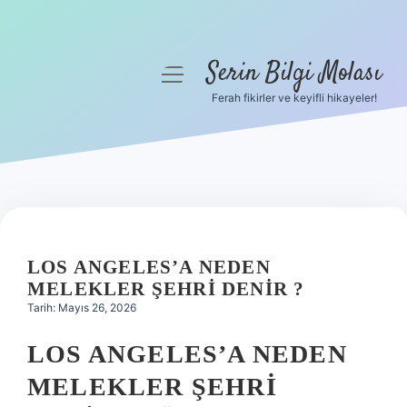
Serin Bilgi Molası
menüyü
aç
Ferah fikirler ve keyifli hikayeler!
Anasayfa
Gizlilik Politikası
Yasal Uyarı
Hakkımızda
LOS ANGELES’A NEDEN
MELEKLER ŞEHRI DENIR ?
Tarih: Mayıs 26, 2026
LOS ANGELES’A NEDEN
MELEKLER ŞEHRI