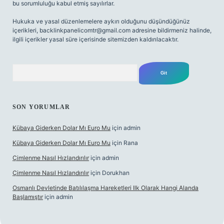
bu sorumluluğu kabul etmiş sayılırlar.
Hukuka ve yasal düzenlemelere aykırı olduğunu düşündüğünüz
içerikleri,
backlinkpanelicomtr@gmail.com
adresine bildirmeniz halinde,
ilgili içerikler yasal süre içerisinde sitemizden kaldırılacaktır.
Arama
SON YORUMLAR
Kübaya Giderken Dolar Mı Euro Mu
için
admin
Kübaya Giderken Dolar Mı Euro Mu
için
Rana
Çimlenme Nasıl Hızlandırılır
için
admin
Çimlenme Nasıl Hızlandırılır
için
Dorukhan
Osmanlı Devletinde Batılılaşma Hareketleri Ilk Olarak Hangi Alanda
Başlamıştır
için
admin