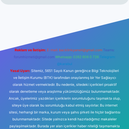
t.net
Reklam ve İletişim:
E-mail:
backlinkpaneli@gmail.com
Teams:
forumhizmeti@gmail.com
Whatsapp: 0262 606 0 726
Telegram:
@karabul
Yasal Uyarı:
Sitemiz, 5651 Sayılı Kanun gereğince Bilgi Teknolojileri
ve İletişim Kurumu (BTK) tarafından onaylanmış bir Yer Sağlayıcı
olarak hizmet vermektedir. Bu nedenle, sitedeki içerikleri proaktif
olarak denetleme veya araştırma yükümlülüğümüz bulunmamaktadır.
Ancak, üyelerimiz yazdıkları içeriklerin sorumluluğunu taşımakta olup,
siteye üye olarak bu sorumluluğu kabul etmiş sayılırlar. Bu internet
sitesi, herhangi bir marka, kurum veya şahıs şirketi ile hiçbir bağlantısı
bulunmamaktadır. Sitede yalnızca kendi hazırladığımız makaleler
paylaşılmaktadır. Burada yer alan içerikler haber niteliği taşımamakta