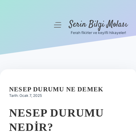
Serin Bilgi Molası
menüyü
aç
Ferah fikirler ve keyifli hikayeler!
Anasayfa
Gizlilik Politikası
Yasal Uyarı
Hakkımızda
NESEP DURUMU NE DEMEK
Tarih: Ocak 7, 2025
NESEP DURUMU
NEDIR?