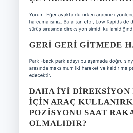
Yorum. Eğer ayakta dururken aracınızı yönlend
harcamalısınız. Bu artan efor, Low Rapids de d
sürüş sırasında direksiyon simidi kullanıldığın
GERI GERI GITMEDE H
Park -back park adayı bu aşamada doğru sinyal
arasında maksimum iki hareket ve kaldırıma p
edecektir.
DAHA IYI DIREKSIYO
IÇIN ARAÇ KULLANIRK
POZISYONU SAAT RAK
OLMALIDIR?