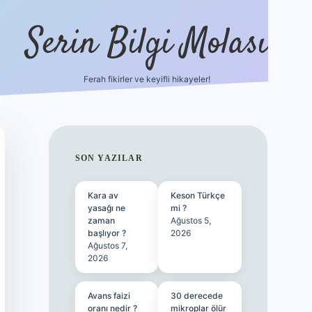
Serin Bilgi Molası
Ferah fikirler ve keyifli hikayeler!
tulipbet sitesi
tulipbett.n
SIDEBAR
SON YAZILAR
Kara av
Keson Türkçe
yasağı ne
mi ?
zaman
Ağustos 5,
başlıyor ?
2026
Ağustos 7,
2026
Avans faizi
30 derecede
oranı nedir ?
mikroplar ölür