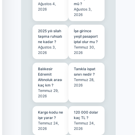
Ağustos 4,
mü ?
2026
Ağustos 3,
2026
2025 yılı silah
İşe girince
taşıma ruhsatı
yeşil pasaport
ne kadar ?
iptal olur mu ?
Ağustos 3,
Temmuz 30,
2026
2026
Balıkesir
Tanıkla ispat
Edremit
sınırı nedir ?
Altınoluk arası
Temmuz 28,
kaç km ?
2026
Temmuz 29,
2026
Kargo kodu ne
120 000 dolar
işe yarar ?
kaç TL ?
Temmuz 24,
Temmuz 24,
2026
2026