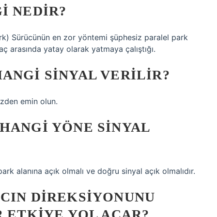
I NEDIR?
ark) Sürücünün en zor yöntemi şüphesiz paralel park
araç arasında yatay olarak yatmaya çalıştığı.
ANGI SINYAL VERILIR?
izden emin olun.
HANGI YÖNE SINYAL
ark alanına açık olmalı ve doğru sinyal açık olmalıdır.
ACIN DIREKSIYONUNU
R ETKIYE YOL AÇAR?