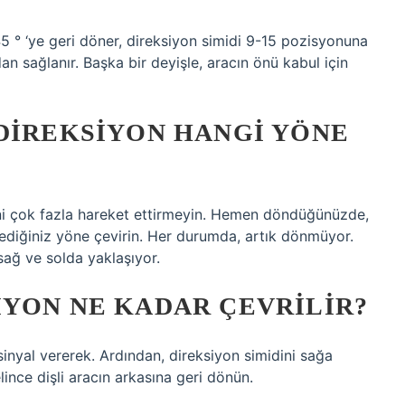
5 ° ‘ye geri döner, direksiyon simidi 9-15 pozisyonuna
ndan sağlanır. Başka bir deyişle, aracın önü kabul için
DIREKSIYON HANGI YÖNE
ni çok fazla hareket ettirmeyin. Hemen döndüğünüzde,
tediğiniz yöne çevirin. Her durumda, artık dönmüyor.
 sağ ve solda yaklaşıyor.
IYON NE KADAR ÇEVRILIR?
inyal vererek. Ardından, direksiyon simidini sağa
ince dişli aracın arkasına geri dönün.