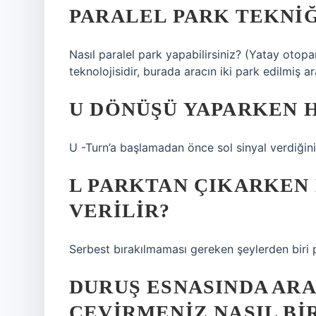
PARALEL PARK TEKNIĞ
Nasıl paralel park yapabilirsiniz? (Yatay otop
teknolojisidir, burada aracın iki park edilmiş 
U DÖNÜŞÜ YAPARKEN H
U -Turn’a başlamadan önce sol sinyal verdiğin
L PARKTAN ÇIKARKEN 
VERILIR?
Serbest bırakılmaması gereken şeylerden biri p
DURUŞ ESNASINDA AR
ÇEVIRMENIZ NASIL BI