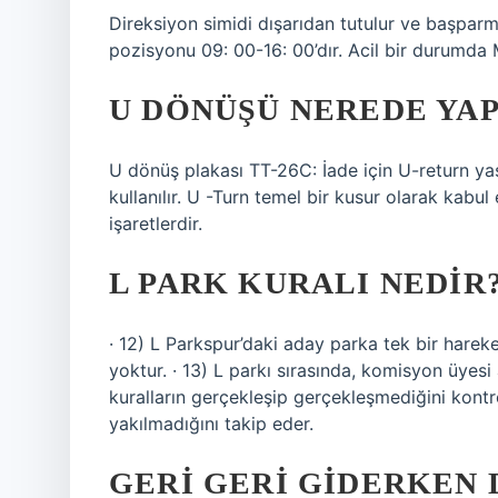
Direksiyon simidi dışarıdan tutulur ve başparma
pozisyonu 09: 00-16: 00’dır. Acil bir durumda
U DÖNÜŞÜ NEREDE YA
U dönüş plakası TT-26C: İade için U-return ya
kullanılır. U -Turn temel bir kusur olarak kabul 
işaretlerdir.
L PARK KURALI NEDIR
· 12) L Parkspur’daki aday parka tek bir hareket
yoktur. · 13) L parkı sırasında, komisyon üyesi
kuralların gerçekleşip gerçekleşmediğini kontrol
yakılmadığını takip eder.
GERI GERI GIDERKEN 