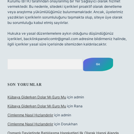
Kurumu (BTK) tarafından onaylanmış bir Yer Sağlayıcı olarak hizmet
vermektedir. Bu nedenle, sitedeki içerikleri proaktif olarak denetleme
veya araştırma yükümlülüğümüz bulunmamaktadır. Ancak, üyelerimiz
yazdıkları içeriklerin sorumluluğunu taşımakta olup, siteye üye olarak
bu sorumluluğu kabul etmiş sayılırlar.
Hukuka ve yasal düzenlemelere aykırı olduğunu düşündüğünüz
içerikleri,
backlinkpanelicomtr@gmail.com
adresine bildirmeniz halinde,
ilgili içerikler yasal süre içerisinde sitemizden kaldırılacaktır.
Arama
SON YORUMLAR
Kübaya Giderken Dolar Mı Euro Mu
için
admin
Kübaya Giderken Dolar Mı Euro Mu
için
Rana
Çimlenme Nasıl Hızlandırılır
için
admin
Çimlenme Nasıl Hızlandırılır
için
Dorukhan
Osmanlı Devletinde Batılılaşma Hareketleri Ilk Olarak Hangi Alanda