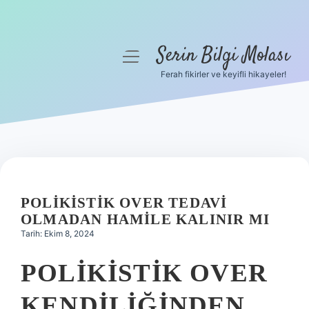
Serin Bilgi Molası
menüyü
aç
Ferah fikirler ve keyifli hikayeler!
Anasayfa
Gizlilik Politikası
Yasal Uyarı
Hakkımızda
POLIKISTIK OVER TEDAVI
OLMADAN HAMILE KALINIR MI
Tarih: Ekim 8, 2024
POLIKISTIK OVER
KENDILIĞINDEN