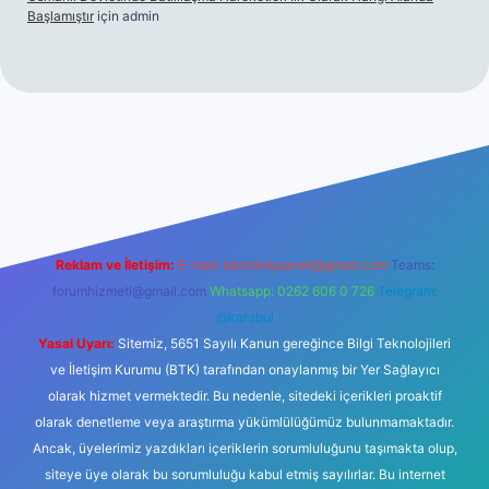
Başlamıştır
için
admin
et
Reklam ve İletişim:
E-mail:
backlinkpaneli@gmail.com
Teams:
forumhizmeti@gmail.com
Whatsapp: 0262 606 0 726
Telegram:
@karabul
Yasal Uyarı:
Sitemiz, 5651 Sayılı Kanun gereğince Bilgi Teknolojileri
ve İletişim Kurumu (BTK) tarafından onaylanmış bir Yer Sağlayıcı
olarak hizmet vermektedir. Bu nedenle, sitedeki içerikleri proaktif
olarak denetleme veya araştırma yükümlülüğümüz bulunmamaktadır.
Ancak, üyelerimiz yazdıkları içeriklerin sorumluluğunu taşımakta olup,
siteye üye olarak bu sorumluluğu kabul etmiş sayılırlar. Bu internet