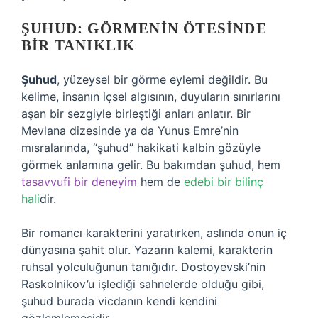
ŞUHUD: GÖRMENIN ÖTESINDE
BIR TANIKLIK
Şuhud
, yüzeysel bir görme eylemi değildir. Bu
kelime, insanın içsel algısının, duyuların sınırlarını
aşan bir sezgiyle birleştiği anları anlatır. Bir
Mevlana dizesinde ya da Yunus Emre’nin
mısralarında, “şuhud” hakikati kalbin gözüyle
görmek anlamına gelir. Bu bakımdan şuhud, hem
tasavvufi bir deneyim
hem de
edebi bir bilinç
hali
dir.
Bir romancı karakterini yaratırken, aslında onun iç
dünyasına şahit olur. Yazarın kalemi, karakterin
ruhsal yolculuğunun tanığıdır. Dostoyevski’nin
Raskolnikov’u işlediği sahnelerde olduğu gibi,
şuhud burada vicdanın kendi kendini