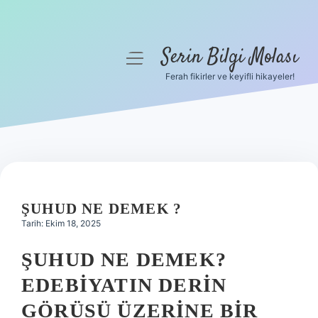
Serin Bilgi Molası
menüyü
aç
Ferah fikirler ve keyifli hikayeler!
Anasayfa
Gizlilik Politikası
Yasal Uyarı
Hakkımızda
ŞUHUD NE DEMEK ?
Tarih: Ekim 18, 2025
ŞUHUD NE DEMEK?
EDEBIYATIN DERIN
GÖRÜSÜ ÜZERINE BIR