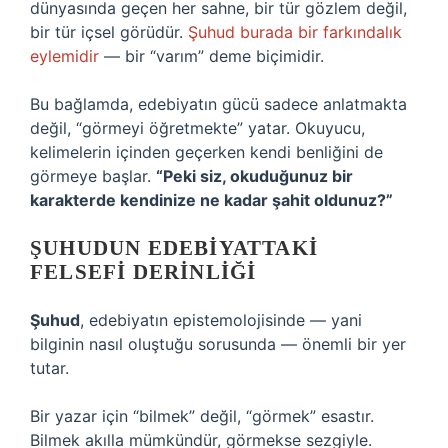
dünyasında geçen her sahne, bir tür gözlem değil,
bir tür içsel görüdür.
Şuhud burada bir farkındalık
eylemidir
— bir “varım” deme biçimidir.
Bu bağlamda, edebiyatın gücü sadece anlatmakta
değil, “görmeyi öğretmekte” yatar. Okuyucu,
kelimelerin içinden geçerken kendi benliğini de
görmeye başlar.
“Peki siz, okuduğunuz bir
karakterde kendinize ne kadar şahit oldunuz?”
ŞUHUDUN EDEBIYATTAKI
FELSEFI DERINLIĞI
Şuhud
, edebiyatın epistemolojisinde — yani
bilginin nasıl oluştuğu sorusunda — önemli bir yer
tutar.
Bir yazar için “bilmek” değil, “görmek” esastır.
Bilmek akılla mümkündür, görmekse sezgiyle.