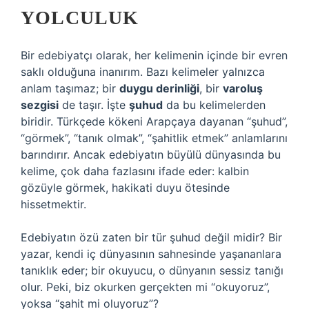
YOLCULUK
Bir edebiyatçı olarak, her kelimenin içinde bir evren
saklı olduğuna inanırım. Bazı kelimeler yalnızca
anlam taşımaz; bir
duygu derinliği
, bir
varoluş
sezgisi
de taşır. İşte
şuhud
da bu kelimelerden
biridir. Türkçede kökeni Arapçaya dayanan “şuhud”,
“görmek”, “tanık olmak”, “şahitlik etmek” anlamlarını
barındırır. Ancak edebiyatın büyülü dünyasında bu
kelime, çok daha fazlasını ifade eder:
kalbin
gözüyle görmek
, hakikati duyu ötesinde
hissetmektir.
Edebiyatın özü zaten bir tür şuhud değil midir? Bir
yazar, kendi iç dünyasının sahnesinde yaşananlara
tanıklık eder; bir okuyucu, o dünyanın sessiz tanığı
olur. Peki, biz okurken gerçekten mi “okuyoruz”,
yoksa “şahit mi oluyoruz”?